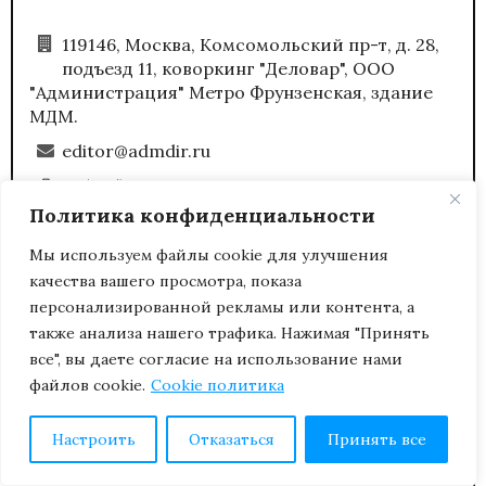
119146, Москва, Комсомольский пр-т, д. 28,
подъезд 11, коворкинг "Деловар", ООО
"Администрация" Метро Фрунзенская, здание
МДМ.
editor@admdir.ru
+7 (495) 969-8768
Политика конфиденциальности
пн-пт с 10:00 до 18:00
Мы используем файлы cookie для улучшения
качества вашего просмотра, показа
персонализированной рекламы или контента, а
(С) Полное или частичное копирование любых
также анализа нашего трафика. Нажимая "Принять
материалов сайта возможно только с
все", вы даете согласие на использование нами
письменного разрешения редакции журнала
файлов cookie.
Cookie политика
«Административный директор».
Настроить
Отказаться
Принять все