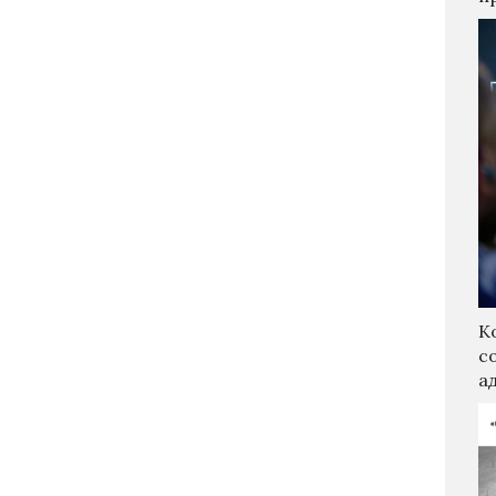
К
с
а