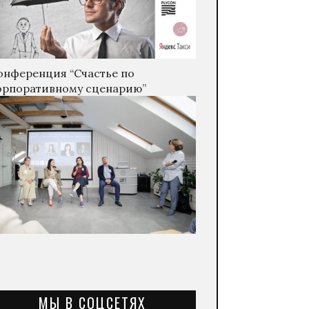
онференция “Счастье по
орпоративному сценарию”
МЫ В СОЦСЕТЯХ