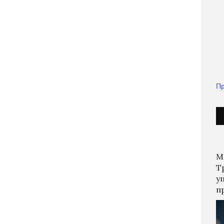
Пр
М
Т
у
п