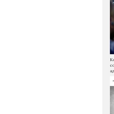
К
с
а