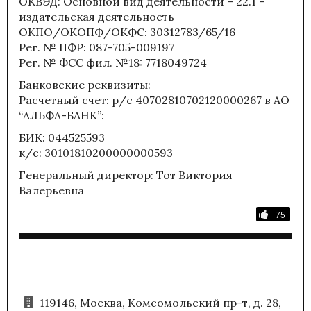
ОКВЭД: Основной вид деятельности – 22.1 –
издательская деятельность
ОКПО/ОКОПФ/ОКФС: 30312783/65/16
Рег. № ПФР: 087-705-009197
Рег. № ФСС фил. №18: 7718049724
Банковские реквизиты:
Расчетный счет: р/с 40702810702120000267 в АО
“АЛЬФА-БАНК”:
БИК: 044525593
к/с: 30101810200000000593
Генеральный директор: Тот Виктория
Валерьевна
75
119146, Москва, Комсомольский пр-т, д. 28,