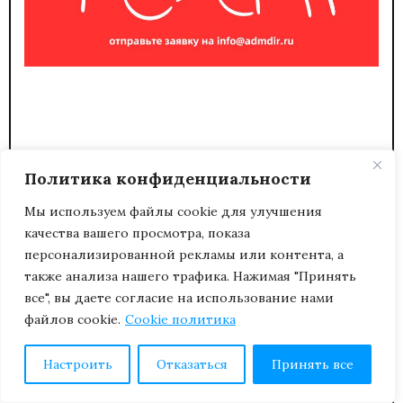
Политика конфиденциальности
Мы используем файлы cookie для улучшения
качества вашего просмотра, показа
119146, Москва, Комсомольский пр-т, д. 28,
персонализированной рекламы или контента, а
подъезд 11, коворкинг "Деловар", ООО
также анализа нашего трафика. Нажимая "Принять
"Администрация" Метро Фрунзенская, здание
все", вы даете согласие на использование нами
МДМ.
файлов cookie.
Cookie политика
editor@admdir.ru
+7 (495) 969-8768
Настроить
Отказаться
Принять все
пн-пт с 10:00 до 18:00