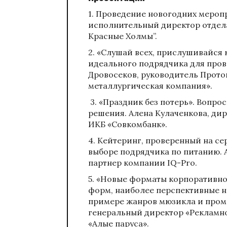
1.
Проведение новогодних меропр
исполнительный директор отдела
Красные Холмы”
.
2.
«Слушай всех, прислушивайся к
идеального подрядчика для пров
Дровосеков, руководитель Прот
металлургическая компания».
3. «Праздник без потерь». Вопрос
решения. Алена Кулаченкова, д
ИКБ «Совкомбанк».
4.
Кейтеринг, проверенный на сер
выборе подрядчика по питанию.
партнер компании IQ-Pro.
5.
«Новые форматы корпоративно
форм, наиболее перспективные н
примере жанров мюзикла и проме
генеральный директор «Рекламн
«Алые паруса»
.