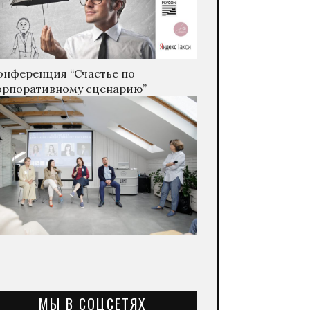
онференция “Счастье по
орпоративному сценарию”
МЫ В СОЦСЕТЯХ