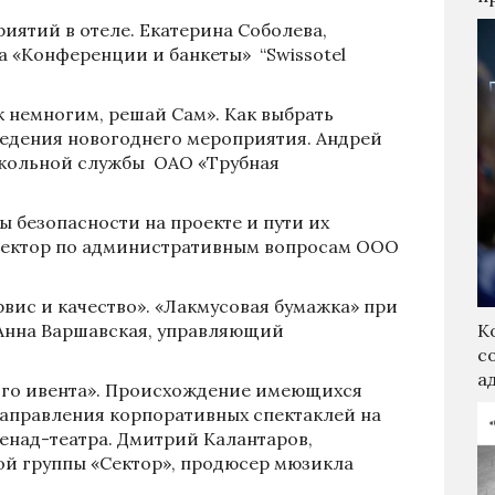
иятий в отеле. Екатерина Соболева,
 «Конференции и банкеты» “Swissotel
 немногим, решай Сам». Как выбрать
едения новогоднего мероприятия. Андрей
окольной службы ОАО «Трубная
ы безопасности на проекте и пути их
иректор по административным вопросам ООО
вис и качество». «Лакмусовая бумажка» при
 Анна Варшавская, управляющий
К
с
а
го ивента». Происхождение имеющихся
аправления корпоративных спектаклей на
над-театра. Дмитрий Калантаров,
ой группы «Сектор», продюсер мюзикла