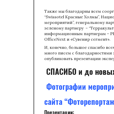
Также мы благодарны всем соорг
“Swissotel Красные Холмы”, Нац
мероприятий”, генеральному пар
зеленому партнеру – “Терракульт
информационным партнерам – РБ
ОfficeNext и «Сувенир сегмент».
И, конечно, большое спасибо вс
много писем с благодарностями 
опубликовать презентации экспер
СПАСИБО и до новых
Фотографии меропри
сайта “Фоторепорта
Презентации: