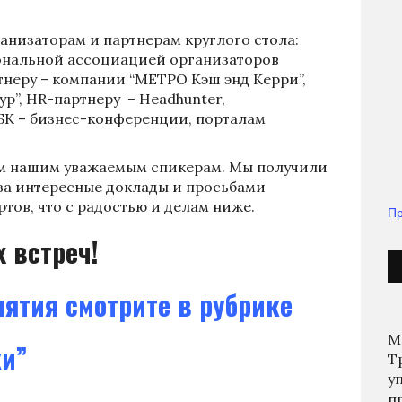
анизаторам и партнерам круглого стола:
иональной ассоциацией организаторов
тнеру – компании “МЕТРО Кэш энд Керри”,
ур”, HR-партнеру – Headhunter,
К – бизнес-конференции, порталам
ем нашим уважаемым спикерам. Мы получили
за интересные доклады и просьбами
тов, что с радостью и делам ниже.
Пр
 встреч!
ятия смотрите в рубрике
М
жи”
Т
у
п