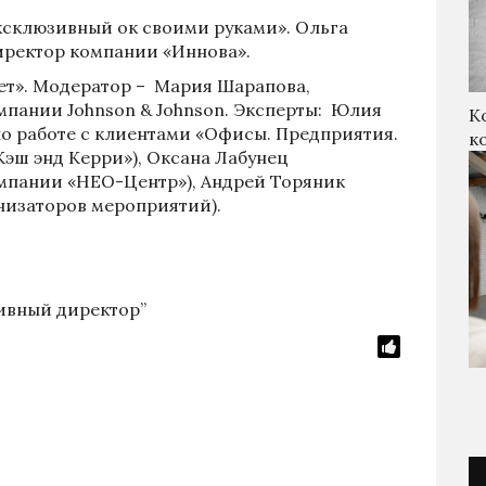
склюзивный ок своими руками». Ольга
иректор компании «Иннова»
.
ет».
Модератор – Мария Шарапова,
пании Johnson & Johnson. Эксперты: Юлия
К
по работе с клиентами «Офисы. Предприятия.
к
эш энд Керри»), Оксана Лабунец
мпании «НЕО-Центр»), Андрей Торяник
низаторов мероприятий).
ивный директор”