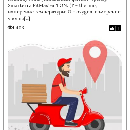
Smarterra FitMaster TON: (T – thermo,
измерение температуры; O – oxygen, измерение
…
уровня[
]
1 403
1