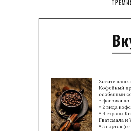
ПРЕМИ
Вк
Хотите напо
Кофейный про
особенный со
* фасовка по
* 2 вида коф
* 4 страны К
Гватемала и 
* 5 сортов (о