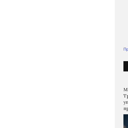
Пр
М
Т
у
п