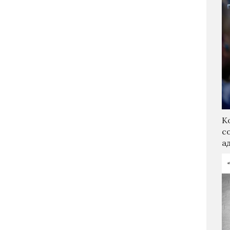
К
с
а