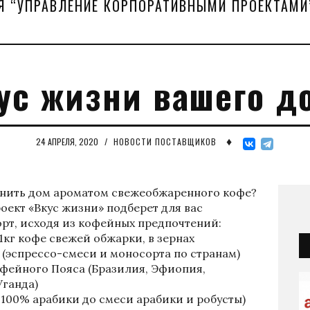
Я “УПРАВЛЕНИЕ КОРПОРАТИВНЫМИ ПРОЕКТАМИ
ус жизни вашего д
♦
24 АПРЕЛЯ, 2020
/
НОВОСТИ ПОСТАВЩИКОВ
лнить дом ароматом свежеобжаренного кофе?
ект «Вкус жизни» подберет для вас
рт, исходя из кофейных предпочтений:
 1кг кофе свежей обжарки, в зернах
е (эспрессо-смеси и моносорта по странам)
офейного Пояса (Бразилия, Эфиопия,
Уганда)
т 100% арабики до смеси арабики и робусты)