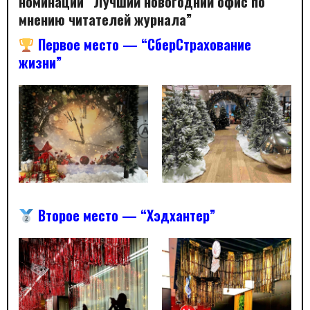
номинации
“Лучший новогодний офис по
мнению читателей журнала”
Первое место — “СберСтрахование
жизни”
Второе место
— “
Хэдхантер”