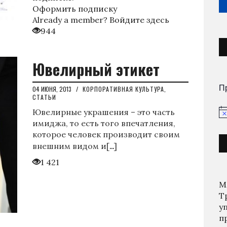
Оформить подписку
Already a member?
Войдите здесь
944
Ювелирный этикет
П
04 ИЮНЯ, 2013
/
КОРПОРАТИВНАЯ КУЛЬТУРА
,
СТАТЬИ
Ювелирные украшения – это часть
За
имиджа, то есть того впечатления,
которое человек производит своим
…
внешним видом и[
]
1 421
М
Т
у
п