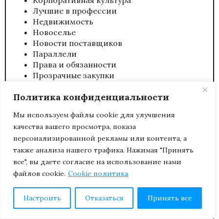
Лучшие в профессии
Недвижимость
Новоселье
Новости поставщиков
Параллели
Права и обязанности
Прозрачные закупки
Пси-офис
Политика конфиденциальности
Техно-офис
Университеты
Мы используем файлы cookie для улучшения
Философия офиса
качества вашего просмотра, показа
Корпоративный автопарк
персонализированной рекламы или контента, а
Эко-офис
Эффективный офис
также анализа нашего трафика. Нажимая "Принять
все", вы даете согласие на использование нами
файлов cookie.
Cookie политика
СТАТЬИ ЭКСПЕРТОВ
Настроить
Отказаться
Принять все