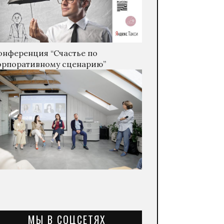
онференция “Счастье по
орпоративному сценарию”
МЫ В СОЦСЕТЯХ