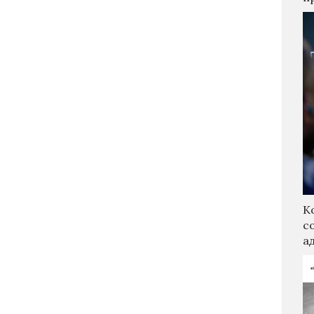
К
с
а