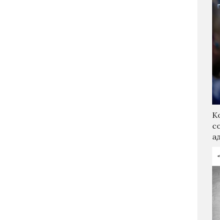
К
с
а