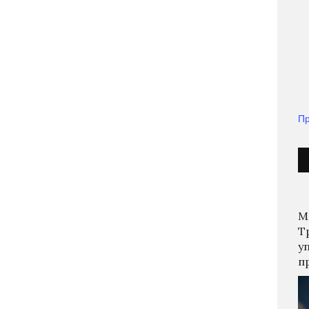
Пр
М
Т
у
п