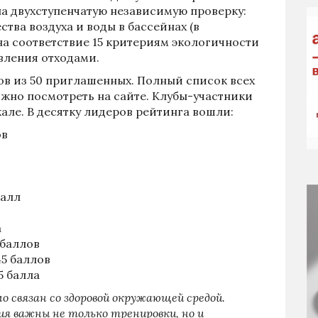
на двухступенчатую независимую проверку:
тва воздуха и воды в бассейнах (в
на соответствие 15 критериям экологичности
вления отходами.
ов из 50 приглашенных. Полный список всех
ожно посмотреть на сайте. Клубы-участники
але. В десятку лидеров рейтинга вошли:
ов
балл
а
баллов
45 баллов
5 балла
о связан со здоровой окружающей средой.
я важны не только тренировки, но и