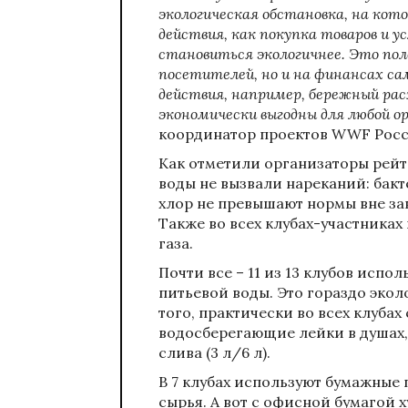
экологическая обстановка, на кот
действия, как покупка товаров и у
становиться экологичнее. Это пол
посетителей, но и на финансах сам
действия, например, бережный рас
экономически выгодны для любой о
координатор проектов WWF Росс
Как отметили организаторы рейти
воды не вызвали нареканий: бак
хлор не превышают нормы вне за
Также во всех клубах-участниках
газа.
Почти все – 11 из 13 клубов исп
питьевой воды. Это гораздо экол
того, практически во всех клубах
водосберегающие лейки в душах,
слива (3 л/6 л).
В 7 клубах используют бумажные 
сырья. А вот с офисной бумагой