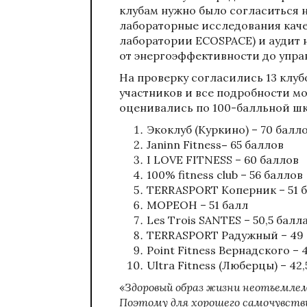
клубам нужно было согласиться 
лабораторные исследования качес
лаборатории ECOSPACE) и аудит 
от энергоэффективности до упра
На проверку согласились 13 клуб
участников и все подробности м
оценивались по 100-балльной шк
Экоклуб (Куркино) – 70 балл
Janinn Fitness
–
65 баллов
I LOVE FITNESS – 60 баллов
100% fitness club – 56 баллов
TERRASPORT Коперник – 51 
МОРЕОН – 51 балл
Les Trois SANTES – 50,5 балл
TERRASPORT Радужный – 49 
Point Fitness Вернадского – 
Ultra Fitness (Люберцы) – 42,
«
Здоровый образ жизни неотъемлем
Поэтому для хорошего самочувстви