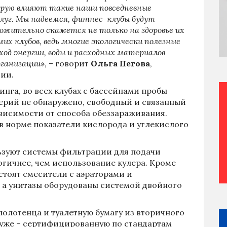
орую влияют такие наши повседневные
слуг. Мы надеемся, фитнес-клубы будут
ожительно скажется не только на здоровье их
их клубов, ведь многие экологически полезные
ход энергии, воды и расходных материалов
рганизации
», – говорит
Ольга Пегова
,
ии.
нга, во всех клубах с бассейнами пробы
терий не обнаружено, свободный и связанный
висимости от способа обеззараживания.
 в норме показатели кислорода и углекислого
ользуют системы фильтрации для подачи
огичнее, чем использование кулера. Кроме
 стоят смесители с аэраторами и
 а унитазы оборудованы системой двойного
полотенца и туалетную бумагу из вторичного
 хуже – сертифицированную по стандартам