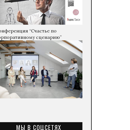
онференция “Счастье по
орпоративному сценарию”
МЫ В СОЦСЕТЯХ