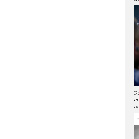
К
с
а