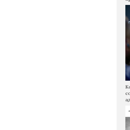
К
с
а