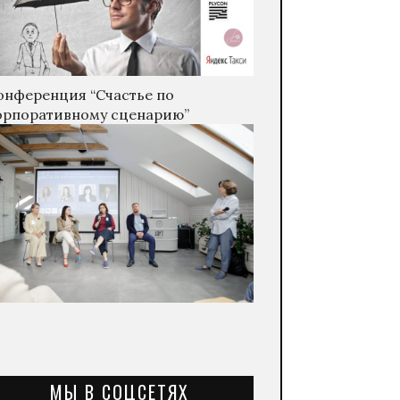
онференция “Счастье по
орпоративному сценарию”
МЫ В СОЦСЕТЯХ