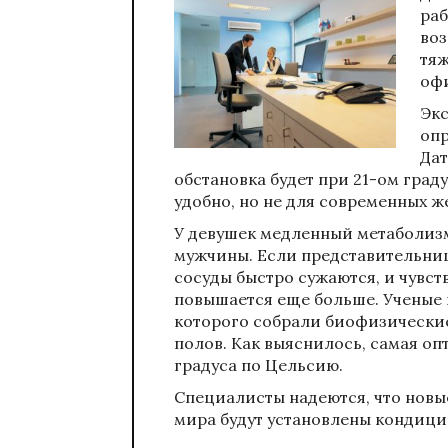
раб
воз
тяж
офи
Экс
опр
Дат
обстановка будет при 21-ом град
удобно, но не для современных 
У девушек медленный метаболизм
мужчины. Если представительниц
сосуды быстро сужаются, и чувств
повышается еще больше. Ученые 
которого собрали биофизические
полов. Как выяснилось, самая оп
градуса по Цельсию.
Специалисты надеются, что новые
мира будут установлены кондици