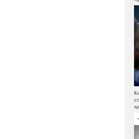
К
с
а