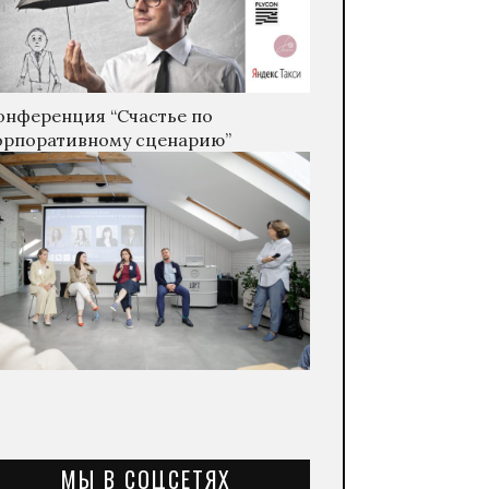
онференция “Счастье по
орпоративному сценарию”
МЫ В СОЦСЕТЯХ