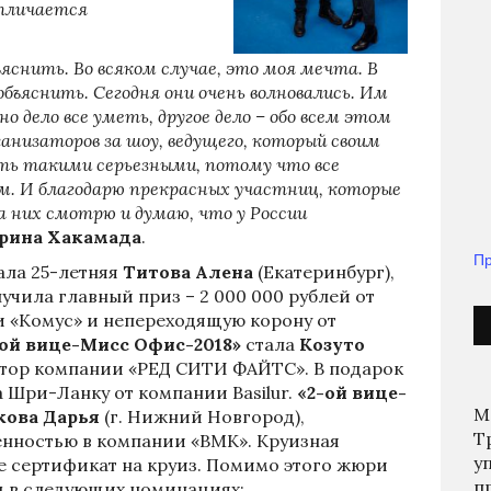
отличается
яснить. Во всяком случае, это моя мечта. В
бъяснить. Сегодня они очень волновались. Им
о дело все уметь, другое дело – обо всем этом
ганизаторов за шоу, ведущего, который своим
ыть такими серьезными, потому что все
м. И благодарю прекрасных участниц, которые
а них смотрю и думаю, что у России
рина Хакамада
.
Пр
ала 25-летняя
Титова Алена
(Екатеринбург),
чила главный приз – 2 000 000 рублей от
 «Комус» и непереходящую корону от
-ой вице-Мисс Офис-2018»
стала
Козуто
ектор компании «РЕД СИТИ ФАЙТС». В подарок
 Шри-Ланку от компании Basilur.
«2-ой вице-
М
ова Дарья
(г. Нижний Новгород),
Т
енностью в компании «ВМК». Круизная
у
е сертификат на круиз. Помимо этого жюри
п
ц в следующих номинациях: