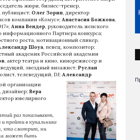
седатель жюри, бизнес-тренер,
, публицист;
Олег Зорин
, директор
нсов компании «Комус»;
Анастасия Божкова
,
17»;
Анна Вендер
, руководитель женского
го информационного Партнера конкурса;
остного роста, мотивационный спикер,
Александр Шоуа
, певец, композитор;
четный академик Российской академии
ов
, актер театра и кино, кинорежиссер и
леведущий, звездный визажист;
Руслан
олист, телеведущий, DJ;
Александр
П
ной организации
, дизайнер;
Вера
ректор ювелирного
вятый раз показывают,
 и пройти в купальнике
м, кто смотрит, ни
она может быть