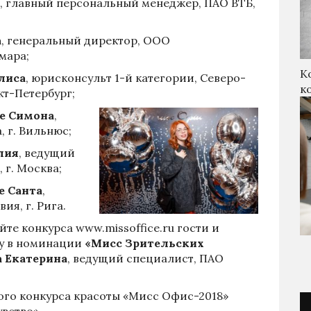
, главный персональный менеджер, ПАО ВТБ,
а
, генеральный директор, ООО
мара;
К
лиса
, юрисконсульт 1-й категории, Северо-
к
кт-Петербург;
е Симона
,
, г. Вильнюс;
лия
, ведущий
 г. Москва;
е Санта
,
я, г. Рига.
айте конкурса
www.missoffice.ru
гости и
у в номинации
«Мисс Зрительских
 Екатерина
, ведущий специалист, ПАО
ого конкурса красоты «Мисс Офис-2018»
вство».