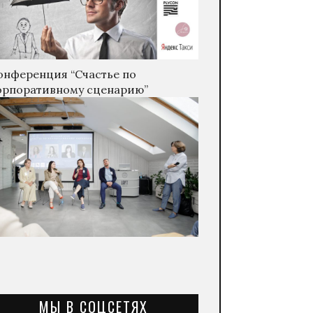
онференция “Счастье по
орпоративному сценарию”
МЫ В СОЦСЕТЯХ