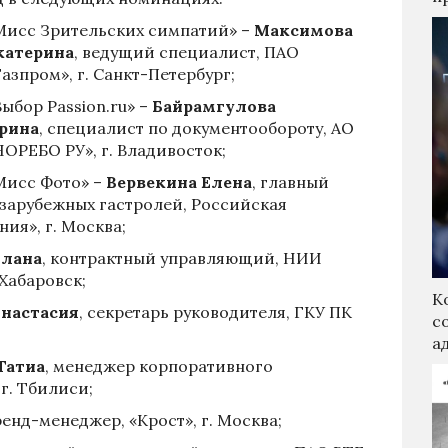
Мисс Зрительских симпатий» –
Максимова
катерина
, ведущий специалист, ПАО
Газпром», г. Санкт-Петербург;
Выбор Passion.ru» –
Байрамгулова
рина
, специалист по документообороту, АО
НОРЕБО РУ», г. Владивосток;
Мисс Фото» –
Вервекина Елена
, главный
зарубежных гастролей, Российская
ия», г. Москва;
лана
, контрактный управляющий, НИИ
 Хабаровск;
К
настасия
, секретарь руководителя, ГКУ ПК
с
а
Татиа
, менеджер корпоративного
 г. Тбилиси;
ренд-менеджер, «Крост», г. Москва;