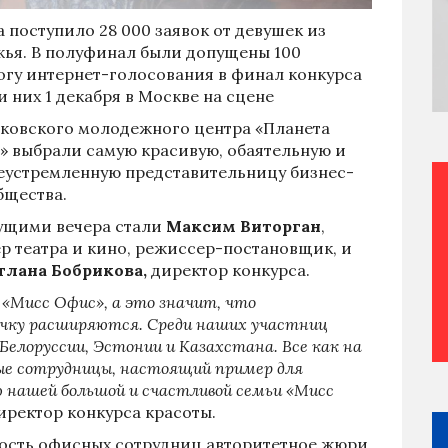
а поступило 28 000 заявок от девушек из
жья. В полуфинал были допущены 100
тогу интернет-голосования в финал конкурса
 них 1 декабря в Москве на сцене
ковского молодежного центра «Планета
» выбрали самую красивую, обаятельную и
еустремленную представительницу бизнес-
бщества.
ущими вечера стали
Максим Виторган
,
ер театра и кино, режиссер-постановщик, и
тлана Бобрикова,
директор конкурса.
 «Мисс Офис», а это значит, что
чку расширяются. Среди наших участниц
 Белоруссии, Эстонии и Казахстана. Все как на
ные сотрудницы, настоящий пример для
ю нашей большой и счастливой семьи «Мисс
директор конкурса красоты.
ность офисных сотрудниц авторитетное жюри