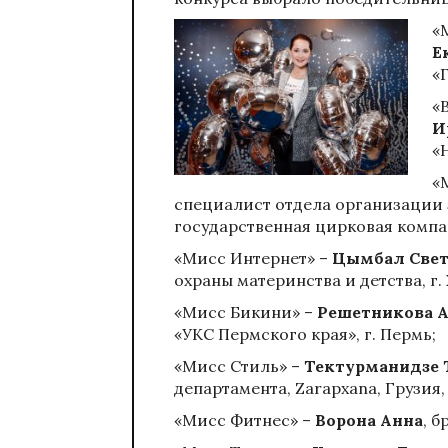
«
Е
«
«
И
«
«
специалист отдела организации 
государственная цирковая компан
«Мисс Интернет» –
Цымбал Свет
охраны материнства и детства, г.
«Мисс Бикини» –
Решетникова А
«УКС Пермского края», г. Пермь;
«Мисс Стиль» –
Тектурманидзе 
департамента, Zarapxana, Грузия,
«Мисс Фитнес» –
Ворона Анна
, б