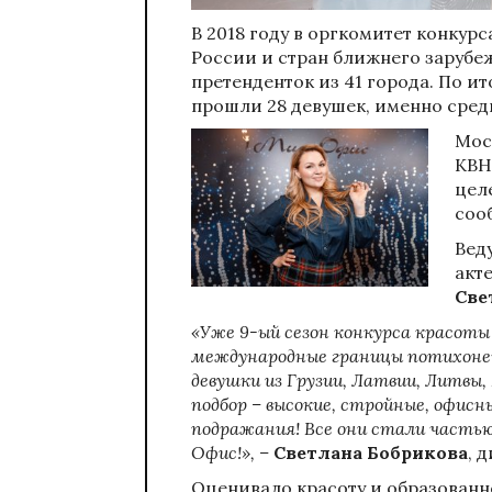
В 2018 году в оргкомитет конкурс
России и стран ближнего зарубе
претенденток из 41 города. По и
прошли 28 девушек, именно среди
Мос
КВН
цел
соо
Вед
акт
Све
«Уже 9-ый сезон конкурса красоты
международные границы потихоне
девушки из Грузии, Латвии, Литвы,
подбор – высокие, стройные, офис
подражания! Все они стали часть
Офис!», –
Светлана Бобрикова
, 
Оценивало красоту и образован