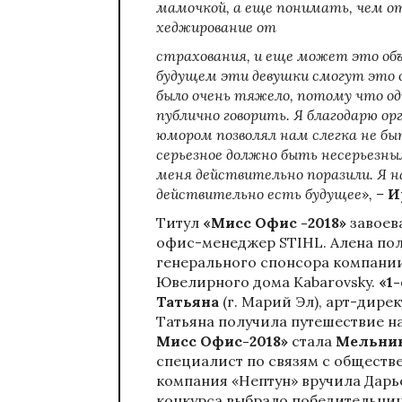
мамочкой, а еще понимать, чем 
хеджирование от
страхования, и еще может это объ
будущем эти девушки смогут это о
было очень тяжело, потому что одн
публично говорить. Я благодарю ор
юмором позволял нам слегка не б
серьезное должно быть несерьезны
меня действительно поразили. Я н
действительно есть будущее
»
,
–
И
Титул
«Мисс Офис -2018»
завоев
офис-менеджер STIHL. Алена полу
генерального спонсора компании
Ювелирного дома Kabarovsky.
«1
Татьяна
(г. Марий Эл), арт-дир
Татьяна получила путешествие на
Мисс Офис-2018»
стала
Мельник
специалист по связям с обществ
компания «Нептун» вручила Дарь
конкурса выбрало победительни