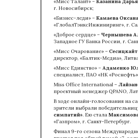
«Мисс Талант» –
Казанина Дарья
г. Новосибирск;
«Бизнес-леди» –
Камаева Оксан
«ГлобалТэнксИнжиниринг», г. Са
«Доброе сердце» –
Чернышева А
Западное ГУ Банка России, г. Сан
«Мисс Очарование» –
Сесицкайт
директор, «Балтик-Медиа», Литва
«Мисс Единство» –
Адаменко Ю
специалист, ПАО «НК «Роснефть»,
Miss Office International –
Лайзан
проектный менеджер QPANO, Латви
В ходе онлайн-голосования на с
зрители выбрали победительниц
симпатий»
. Ею стала
Максимова
«Газпром», г. Санкт-Петербург.
Финал 9-го сезона Международн
прошел под общей темой «7-ое чу