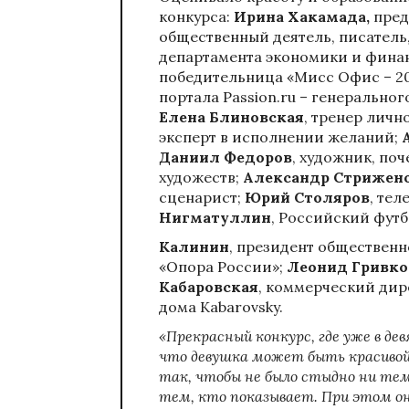
конкурса:
Ирина Хакамада,
пред
общественный деятель, писатель
департамента экономики и фина
победительница «Мисс Офис – 20
портала Passion.ru – генерально
Елена Блиновская
, тренер личн
эксперт в исполнении желаний;
Даниил Федоров
, художник, по
художеств;
Александр Стрижен
сценарист;
Юрий Столяров
, те
Нигматуллин
, Российский футб
Калинин
, президент обществен
«Опора России»;
Леонид Гривко
Кабаровская
, коммерческий ди
дома Kabarovsky.
«Прекрасный конкурс, где уже в де
что девушка может быть красивой
так, чтобы не было стыдно ни те
тем, кто показывает. При этом 