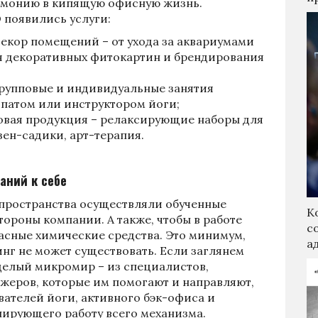
армонию в кипящую офисную жизнь.
 появились услуги:
екор помещений – от ухода за аквариумами
я декоративных фитокартин и брендирования
групповые и индивидуальные занятия
опатом или инструктором йоги;
овая продукция – релаксирующие наборы для
ен-садики, арт-терапия.
аний к себе
о пространства осуществляли обученные
К
ороны компании. А также, чтобы в работе
с
сные химические средства. Это минимум,
а
нг не может существовать. Если заглянем
 целый микромир – из специалистов,
жеров, которые им помогают и направляют,
вателей йоги, активного бэк-офиса и
лирующего работу всего механизма.