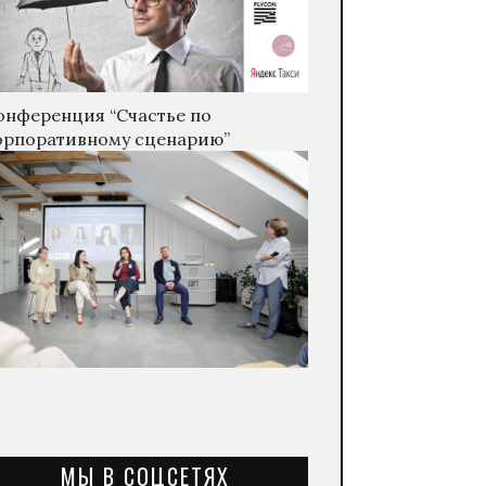
онференция “Счастье по
орпоративному сценарию”
МЫ В СОЦСЕТЯХ