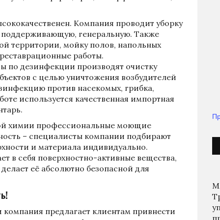
ысококачественен. Компания проводит уборку
, поддерживающую, генеральную. Также
й территории, мойку полов, напольных
 реставрационные работы.
 по дезинфекции производят очистку
объектов с целью уничтожения возбудителей
зинфекцию против насекомых, грибка,
аботе используется качественная импортная
нтарь.
Пр
вой химии профессиональные моющие
нность – специалисты компании подбирают
рхности и материала индивидуально.
ет в себя поверхностно-активные вещества,
 делает её абсолютно безопасной для
М
ь!
Т
у
и компания предлагает клиентам привнести
п