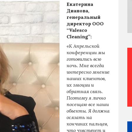
Екатерина
Дианова,
генеральный
директор ООО
“Valesco
Cleaning”:
«К Апрельской
конференции мы
готовились всю
ночь. Мне всегда
интересно мнение
наших клиентов,
их эмоции и
обратная связь.
Поэтому я лично
посещаю все наши
объекты. Я должна
осязать на
кончиках пальцев,
что чувствует и