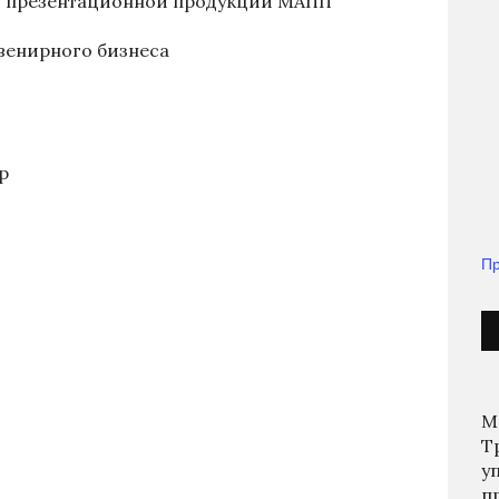
 презентационной продукции МАПП
венирного бизнеса
р
Пр
М
Т
у
п