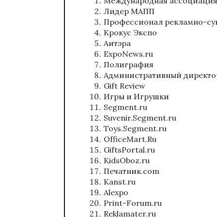
Международная ассоциация
Лидер МАПП
Профессионал рекламно-су
Крокус Экспо
Аитэра
ExpoNews.ru
Полиграфия
Административный директо
Gift Review
Игры и Игрушки
Segment.ru
Suvenir.Segment.ru
Toys.Segment.ru
OfficeMart.Ru
GiftsPortal.ru
KidsOboz.ru
Печатник.com
Kanst.ru
Alexpo
Print-Forum.ru
Reklamater.ru