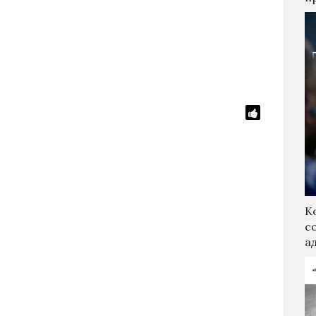
К
с
а