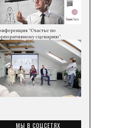
онференция “Счастье по
орпоративному сценарию”
МЫ В СОЦСЕТЯХ