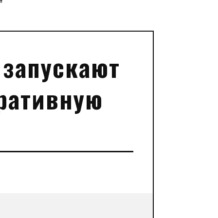
”
 запускают
ративную