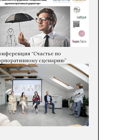
онференция “Счастье по
орпоративному сценарию”