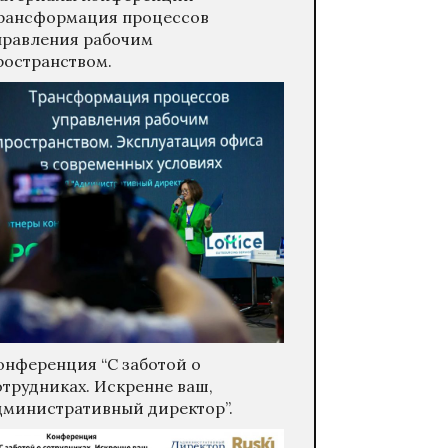
рансформация процессов
правления рабочим
ространством.
онференция “С заботой о
отрудниках. Искренне ваш,
дминистративный директор”.