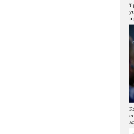
Т
у
п
К
с
а