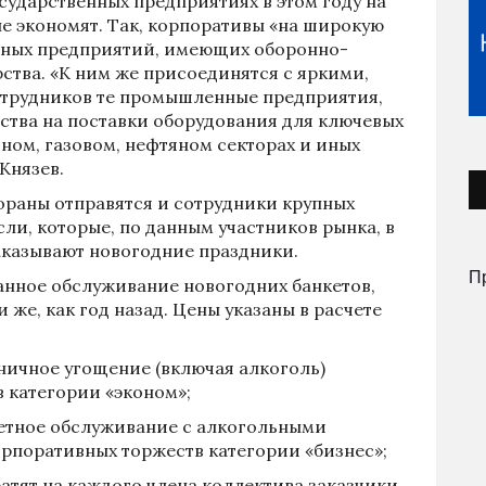
осударственных предприятиях в этом году на
е экономят. Так, корпоративы «на широкую
льных предприятий, имеющих оборонно-
ства. «К ним же присоединятся с яркими,
трудников те промышленные предприятия,
рства на поставки оборудования для ключевых
ом, газовом, нефтяном секторах и иных
Князев.
ораны отправятся и сотрудники крупных
ли, которые, по данным участников рынка, в
аказывают новогодние праздники.
П
ранное обслуживание новогодних банкетов,
 же, как год назад. Цены указаны в расчете
здничное угощение (включая алкоголь)
 категории «эконом»;
нкетное обслуживание с алкогольными
орпоративных торжеств категории «бизнес»;
ратят на каждого члена коллектива заказчики