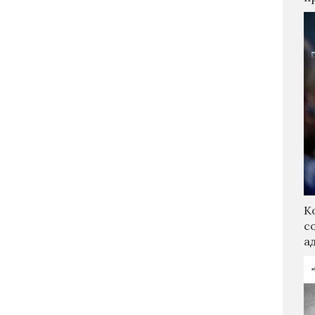
К
с
а