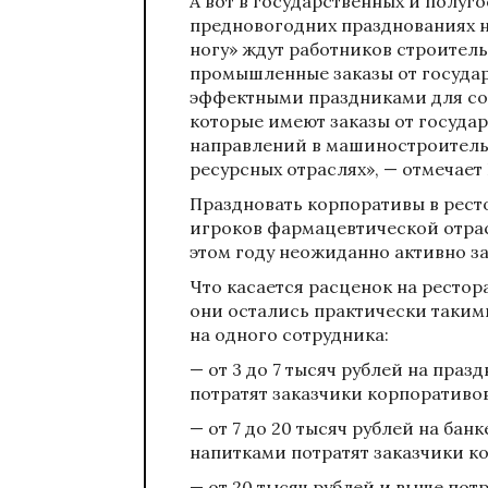
А вот в государственных и полуг
предновогодних празднованиях н
ногу» ждут работников строите
промышленные заказы от государ
эффектными праздниками для со
которые имеют заказы от госуда
направлений в машиностроительн
ресурсных отраслях», — отмечает 
Праздновать корпоративы в рест
игроков фармацевтической отрас
этом году неожиданно активно з
Что касается расценок на ресто
они остались практически такими
на одного сотрудника:
— от 3 до 7 тысяч рублей на пра
потратят заказчики корпоративов
— от 7 до 20 тысяч рублей на ба
напитками потратят заказчики к
— от 20 тысяч рублей и выше пот