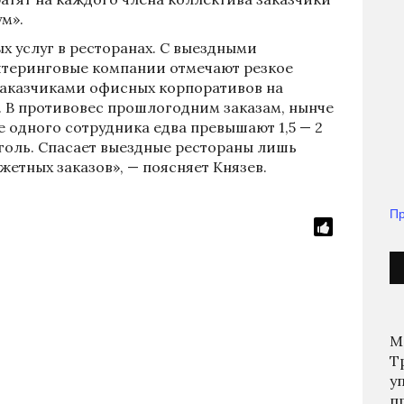
м».
х услуг в ресторанах. С выездными
йтеринговые компании отмечают резкое
заказчиками офисных корпоративов на
. В противовес прошлогодним заказам, нынче
 одного сотрудника едва превышают 1,5 — 2
оголь. Спасает выездные рестораны лишь
етных заказов», — поясняет Князев.
Пр
М
Т
у
п