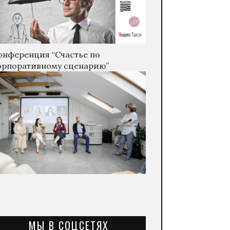
онференция “Счастье по
орпоративному сценарию”
МЫ В СОЦСЕТЯХ