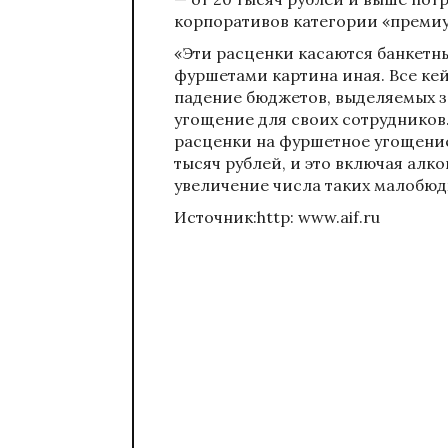
корпоративов категории «премиу
«Эти расценки касаются банкетны
фуршетами картина иная. Все ке
падение бюджетов, выделяемых 
угощение для своих сотрудников
расценки на фуршетное угощение
тысяч рублей, и это включая алк
увеличение числа таких малобюдж
Источник:http: www.aif.ru