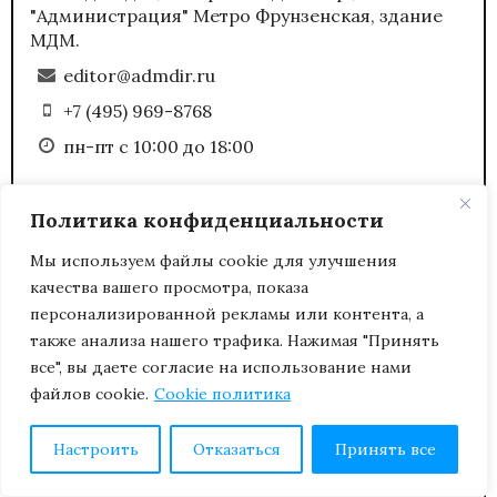
"Администрация" Метро Фрунзенская, здание
МДМ.
editor@admdir.ru
+7 (495) 969-8768
пн-пт с 10:00 до 18:00
Политика конфиденциальности
(С) Полное или частичное копирование любых
Мы используем файлы cookie для улучшения
материалов сайта возможно только с
качества вашего просмотра, показа
письменного разрешения редакции журнала
персонализированной рекламы или контента, а
«Административный директор».
также анализа нашего трафика. Нажимая "Принять
все", вы даете согласие на использование нами
файлов cookie.
Cookie политика
Настроить
Отказаться
Принять все