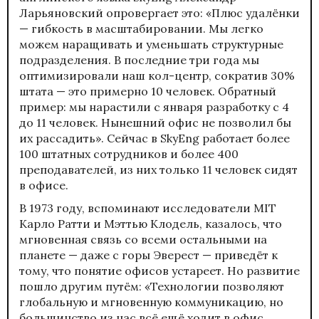
Ларьяновский опровергает это: «Плюс удалёнки
— гибкость в масштабировании. Мы легко
можем наращивать и уменьшать структурные
подразделения. В последние три года мы
оптимизировали наш кол-центр, сократив 30%
штата — это примерно 10 человек. Обратный
пример: мы нарастили с января разработку с 4
до 11 человек. Нынешний офис не позволил бы
их рассадить». Сейчас в SkyEng работает более
100 штатных сотрудников и более 400
преподавателей, из них только 11 человек сидят
в офисе.
В 1973 году, вспоминают исследователи MIT
Карло Ратти и Мэттью Клодель, казалось, что
мгновенная связь со всеми остальными на
планете — даже с горы Эверест — приведёт к
тому, что понятие офисов устареет. Но развитие
пошло другим путём: «Технологии позволяют
глобальную и мгновенную коммуникацию, но
большинство из нас всё ещё ходит в офис