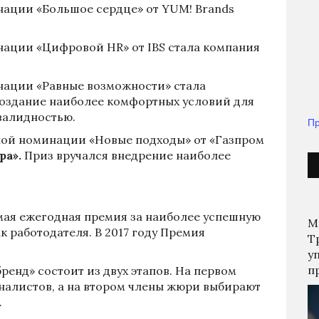
ации «Большое сердце» от YUM! Brands
ации «Цифровой HR» от IBS стала компания
ации «Равные возможности» стала
создание наиболее комфортных условий для
валидностью.
Пр
ной номинации «Новые подходы» от «Газпром
ра».
Приз вручался внедрение наиболее
мая ежегодная премия за наиболее успешную
М
к работодателя. В 2017 году Премия
Т
у
п
енд» состоит из двух этапов. На первом
налистов, а на втором члены жюри выбирают
.