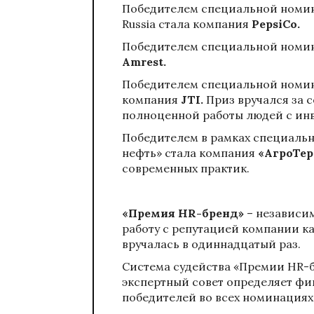
Победителем специальной номин
Russia стала компания
PepsiCo.
Победителем специальной номин
Amrest
.
Победителем специальной номин
компания
JTI
.
Приз вручался за 
полноценной работы людей с ин
Победителем в рамках специаль
нефть» стала компания
«АгроТер
современных практик.
«Премия HR-бренд»
– независи
работу с репутацией компании ка
вручалась в одиннадцатый раз.
Система судейства «Премии HR-бр
экспертный совет определяет фи
победителей во всех номинациях