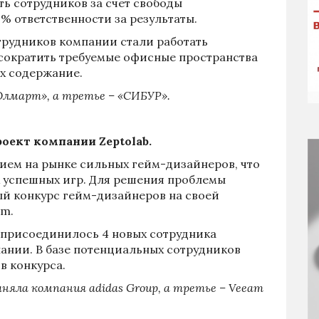
 сотрудников за счет свободы
% ответственности за результаты.
сотрудников компании стали работать
 сократить требуемые офисные пространства
их содержание.
Юлмарт», а третье – «СИБУР».
роект компании
Zeptolab
.
вием на рынке сильных гейм-дизайнеров, что
х успешных игр. Для решения проблемы
й конкурс гейм-дизайнеров на своей
om
.
и присоединилось 4 новых сотрудника
спании. В базе потенциальных сотрудников
в конкурса.
аняла компания а
didas
Group
, а третье –
Veeam