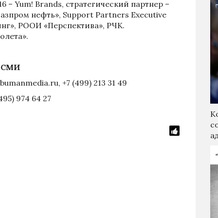
 – Yum! Brands, стратегический партнер –
азпром нефть», Support Partners Executive
инг», РООИ «Перспектива», РЧК.
олета».
й СМИ
bumanmedia.ru
, +7 (499) 213 31 49
(495) 974 64 27
К
с
а