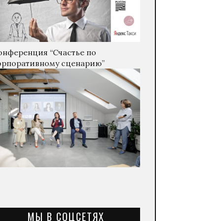
онференция “Счастье по
орпоративному сценарию”
МЫ В СОЦСЕТЯХ