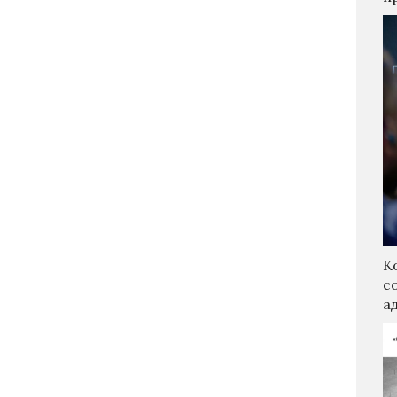
К
с
а