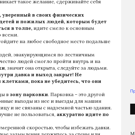
зникает такое желание, сдерживайте себя
, уверенный в своих физических
 детей и пожилых людей, которым будет
ься в толпе,
идите смело к основным
о всеми.
отойдите на любое свободное место подальше
юдей, эвакуирующимся по лестничным
чество людей смогло пройти внутрь и на
ки
, значит она открыта, следуйте за людьми.
нутри давка и выход закрыт
!
Не
клетками, пока не убедитесь, что они
Пр
ды в
зону парковки
. Парковка – это другой
онные выходы из нее и выезды для машин
ицу и не связаны с надземной частью здания.
лучше не пользоваться,
аккуратно идите по
 умеренной скоростью, чтобы избежать давки.
М
чае задымления держитесь за стены или