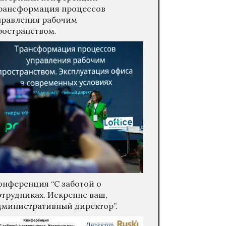
рансформация процессов
правления рабочим
ространством.
онференция “С заботой о
отрудниках. Искренне ваш,
дминистративный директор”.