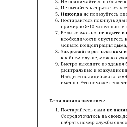
Не поднимайтесь на более в
Не пытайтесь спрятаться в 
Никогда
не пользуйтесь ли
Постарайтесь покинуть зда
примерно 5-10 минут после 
Если возможно,
не идите в
необходимости опуститесь н
меньше концентрация дыма, 
З
акрывайте рот платком 
крайнем случае, можно сухо
Быстро выходите из здани
(центральные и эвакуационны
Найдите полицейского, сооб
именно. Это поможет спасат
Если паника началась:
Постарайтесь сами
не пани
Сосредоточьтесь на своих д
набрать номер службы спасе