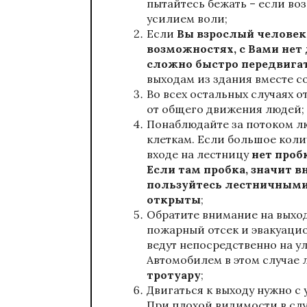
пытайтесь бежать – если во
усилием воли;
Если
Вы взрослый человек
возможностях, с Вами нет
сложно быстро передвигат
выходам из здания вместе с
Во всех остальных случаях 
от общего движения людей;
Понаблюдайте за потоком л
клеткам. Если большое коли
входе на лестницу
нет проб
Если там пробка, значит в
пользуйтесь лестничными 
открыты
;
Обратите внимание на выхо
пожарный отсек и эвакуаци
ведут непосредственно на ул
Автомобилем в этом случае 
тротуару
;
Двигаться к выходу нужно с
При плохой видимости в слу