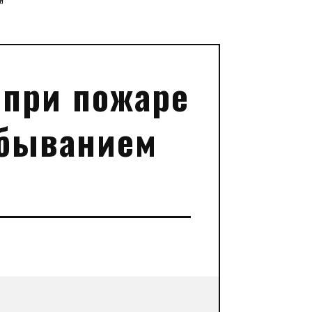
”
 при пожаре
ебыванием