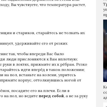
Т
ходу, Вы чувствуете, что температура растет,
у
п
нщин и стариков, старайтесь не толкать их
никует, удерживайте его от резких
ние так, чтобы впереди Вас было
ади люди прислоняются к Вам вплотную;
е руки в локтях, прижмите их к рёбрам. Резко
старайтесь идти вперёд в таком положении;
ли на пол, встаньте на колени, упритесь
выпрямите корпус, оттолкнувшись ногой от
К
ёнок, посадите его на плечи. Если в
с
о на пол, но ведите
перед собой
, а не за руку
а