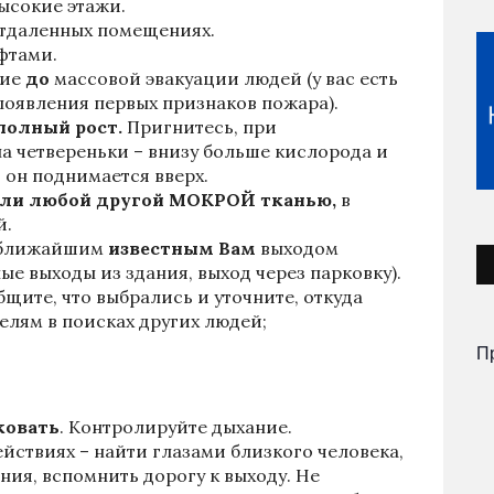
ысокие этажи.
отдаленных помещениях.
фтами.
ние
до
массовой эвакуации людей (у вас есть
появления первых признаков пожара).
 полный рост.
Пригнитесь, при
а четвереньки – внизу больше кислорода и
он поднимается вверх.
или любой другой МОКРОЙ тканью,
в
й.
я ближайшим
известным Вам
выходом
е выходы из здания, выход через парковку).
щите, что выбрались и уточните, откуда
елям в поисках других людей;
П
ковать
. Контролируйте дыхание.
ействиях – найти глазами близкого человека,
ния, вспомнить дорогу к выходу. Не