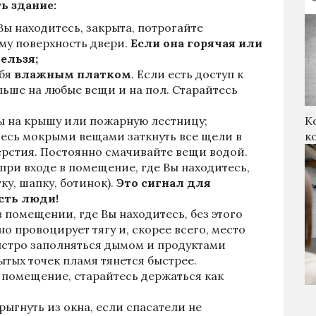
ь здание:
Вы находитесь, закрыта, потрогайте
му поверхность двери.
Если она горячая или
ельзя;
ебя
влажным платком
. Если есть доступ к
льше на любые вещи и на пол. Старайтесь
К
ы на крышу или пожарную лестницу;
к
тесь мокрыми вещами заткнуть все щели в
рстия. Постоянно смачивайте вещи водой.
при входе в помещение, где Вы находитесь,
ку, шапку, ботинок).
Это сигнал для
сть люди!
 в помещении, где Вы находитесь, без этого
о провоцирует тягу и, скорее всего, место
ыстро заполняться дымом и продуктами
ытых точек пламя тянется быстрее.
 помещение, старайтесь держаться как
ыгнуть из окна, если спасатели не