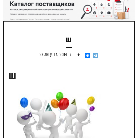
ш
♦
28 АВГУСТА, 2014
/
ш