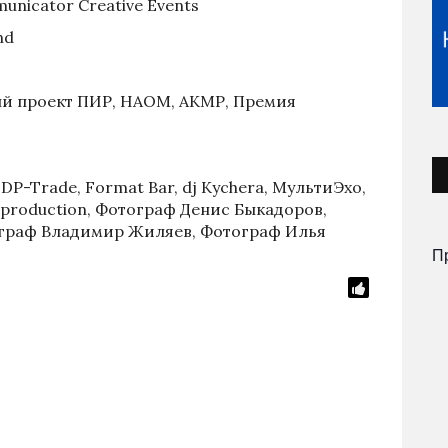
nicator Creative Events
nd
й проект ПИР, НАОМ, АКМР, Премия
P-Trade, Format Bar, dj Kychera, МультиЭхо,
SA production, Фотограф Денис Быкадоров,
ограф Владимир Жиляев, Фотограф Илья
П