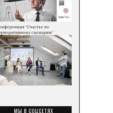
онференция “Счастье по
орпоративному сценарию”
МЫ В СОЦСЕТЯХ