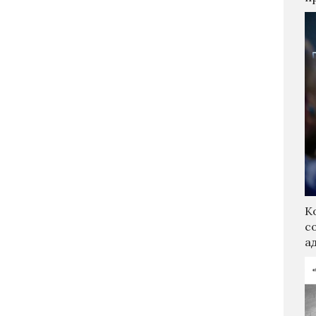
К
с
а