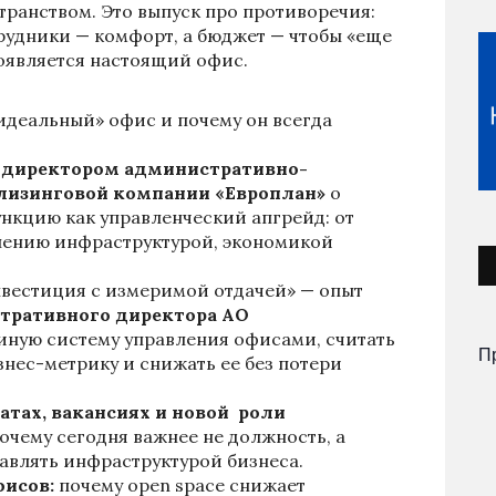
транством. Это выпуск про противоречия:
трудники — комфорт, а бюджет — чтобы «еще
появляется настоящий офис.
«идеальный» офис и почему он всегда
 директором административно-
 лизинговой компании «Европлан»
о
нкцию как управленческий апгрейд: от
лению инфраструктурой, экономикой
инвестиция с измеримой отдачей» — опыт
тративного директора АО
единую систему управления офисами, считать
П
знес-метрику и снижать ее без потери
атах, вакансиях и новой роли
очему сегодня важнее не должность, а
авлять инфраструктурой бизнеса.
исов:
почему open space снижает