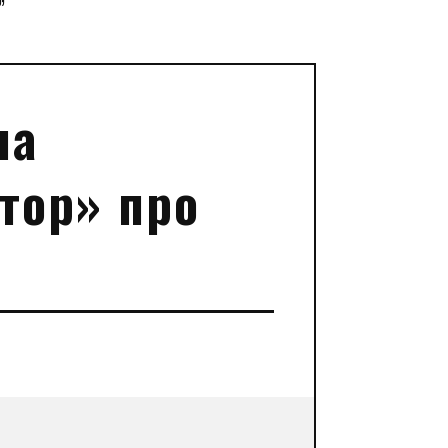
”
ла
тор» про