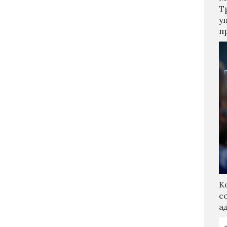
Т
у
п
К
с
а