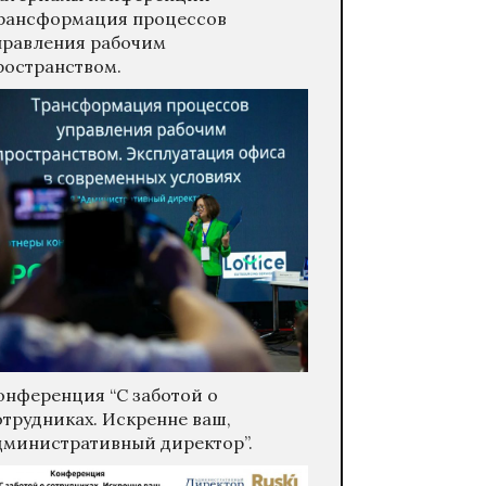
рансформация процессов
правления рабочим
ространством.
онференция “С заботой о
отрудниках. Искренне ваш,
дминистративный директор”.