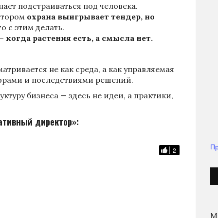
нает подстраиваться под человека.
котором
охрана выигрывает тендер, но
то с этим делать.
 —
когда растения есть, а смысла нет.
атривается не как среда, а как управляемая
фрами и последствиями решений.
уктуру бизнеса — здесь не идеи, а практики,
ативный директор»:
Пр
2
М