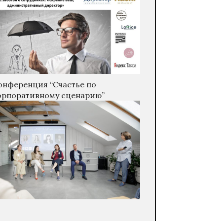
онференция “Счастье по
орпоративному сценарию”