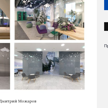
П
 Дмитрий Можаров