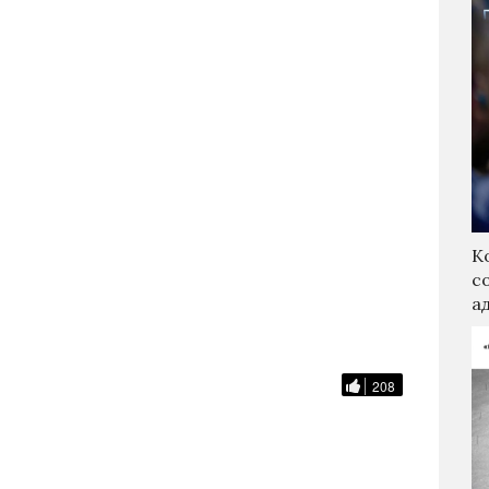
К
с
а
208