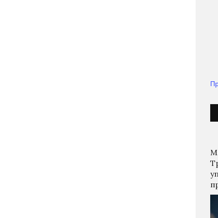
Пр
М
Т
у
п