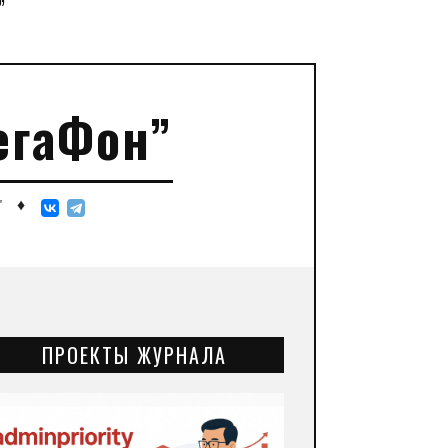
”
егаФон”
♦
"
ПРОЕКТЫ ЖУРНАЛА