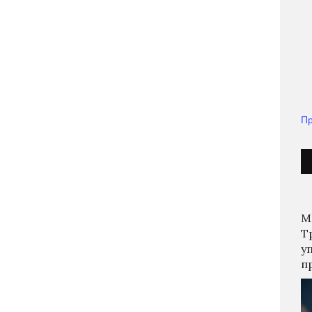
Пр
М
Т
у
п