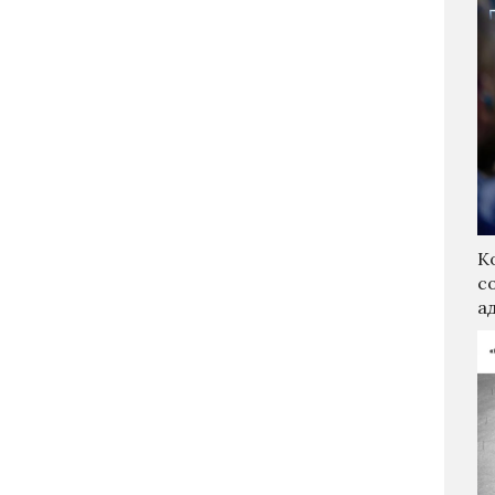
К
с
а