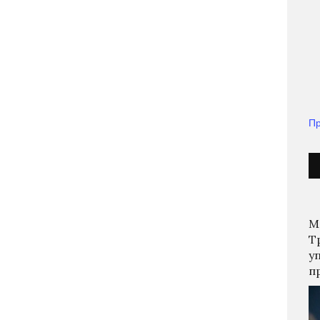
Пр
М
Т
у
п