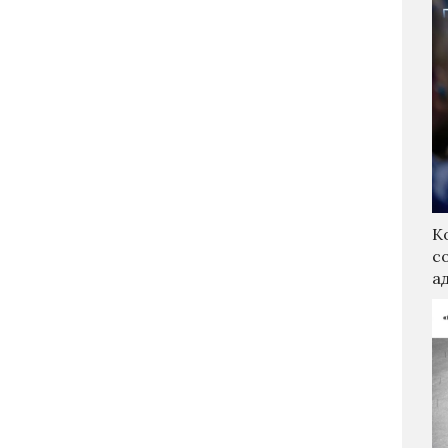
К
с
а