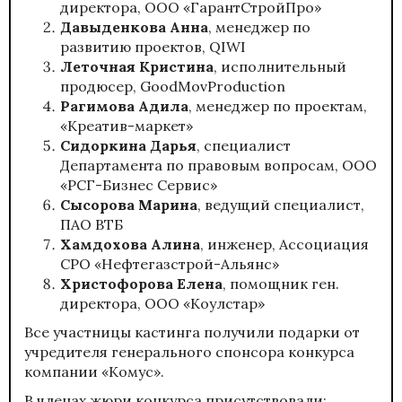
директора, ООО «ГарантСтройПро»
Давыденкова Анна
, менеджер по
развитию проектов, QIWI
Леточная Кристина
, исполнительный
продюсер, GoodMovProduction
Рагимова Адила
, менеджер по проектам,
«Креатив-маркет»
Сидоркина Дарья
, специалист
Департамента по правовым вопросам, ООО
«РСГ-Бизнес Сервис»
Сысорова Марина
, ведущий специалист,
ПАО ВТБ
Хамдохова Алина
, инженер, Ассоциация
СРО «Нефтегазстрой-Альянс»
Христофорова Елена
, помощник ген.
директора, ООО «Коулстар»
Все участницы кастинга получили подарки от
учредителя генерального спонсора конкурса
компании «Комус».
В членах жюри конкурса присутствовали: