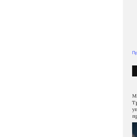
Пр
М
Т
у
п