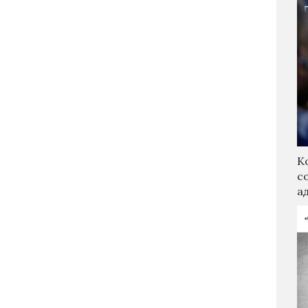
К
с
а