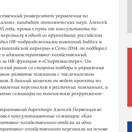
рственный университет управления по
алом», кандидат экономических наук. Алексей
05 года, прошел путь от консультанта по
 персоналу в одной из крупнейших российских
одил HR-подразделениями компаний Inditex и
лимпийской карьеры» в Сочи-2014, он подбирал
ле и административно-хозяйственный.
ал за HR-функцию в «Спортмастере». Он
тский рынок со стороны подбора и управления
вное развитие компании с численностью
иков. В данный момент он ведет проекты по
авления персоналом в различных компаниях, а
рытые семинары по тонкостям рекрутмент-
ративный директор» Алексей Первенцев во
провел консультационные семинары:
«Как
ативно-хозяйственного отдела за одно
ративно-хозяйственного персонала на основе