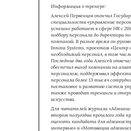
Информация о тренере:
Алексей Первенцев окончил Госуда
специальности «управление персон
успешно работает в сфере HR с 20
подбору персонала до директора по
компаний. В разное время он руков
Innova Systems, проектом «Центр о
необходимый персонал, в том чис
Последние два года Алексей отвеч
обеспечил выход компании на азиа
персоналом, поддерживал эффекти
персонала более 13 тысяч сотрудн
постановке и развитию систем упр
также проводит тренинги и отк
искусства.
Для читателей журнала «Админист
втором полугодии прошлого года 
оценить кандидата для администр
интервью»
и «Мотивация админист