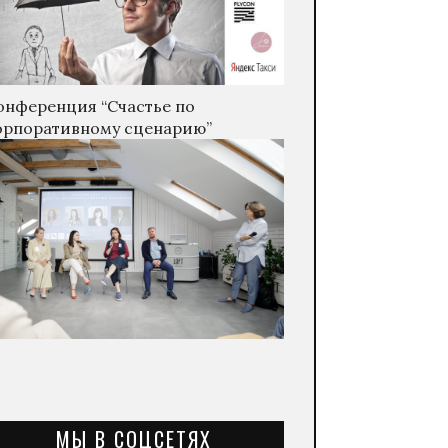
онференция “Счастье по
орпоративному сценарию”
МЫ В СОЦСЕТЯХ