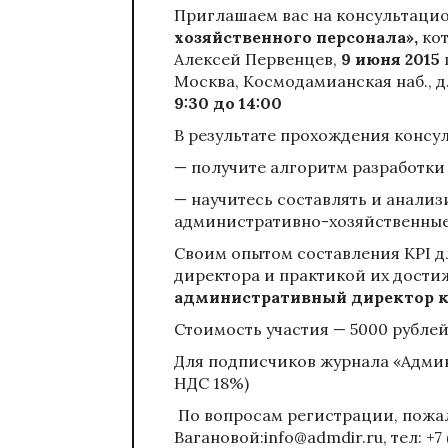
Приглашаем вас на консультаци
хозяйственного персонала»,
ко
Алексей Первенцев,
9 июня 2015
Москва, Космодамианская наб., д.
9:30
до 14:00
В результате прохождения консу
— получите алгоритм разработки 
— научитесь составлять и анализ
административно-хозяйственные
Своим опытом составления KPI 
директора и практикой их дост
административный директор к
Стоимость участия — 5000 рублей
Для подписчиков журнала «Админ
НДС 18%)
По вопросам регистрации, пожал
Вагановой:
info@admdir.ru
, тел: +