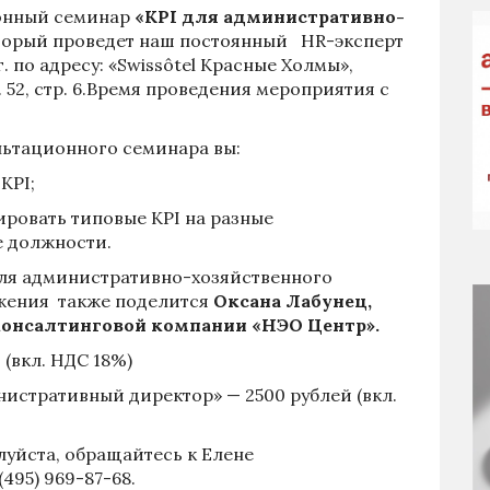
онный семинар
«KPI для административно-
торый проведет наш постоянный
HR-эксперт
г. по адресу: «Swissôtel Красные Холмы»,
 52, стр. 6.Время проведения мероприятия с
льтационного семинара вы:
KPI;
ировать типовые KPI на разные
 должности.
для административно-хозяйственного
ижения также поделится
Оксана Лабунец,
онсалтинговой компании «НЭО Центр».
 (вкл. НДС 18%)
истративный директор» — 2500 рублей (вкл.
уйста, обращайтесь к Елене
7 (495) 969-87-68.