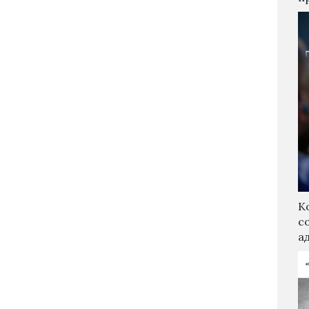
К
с
а