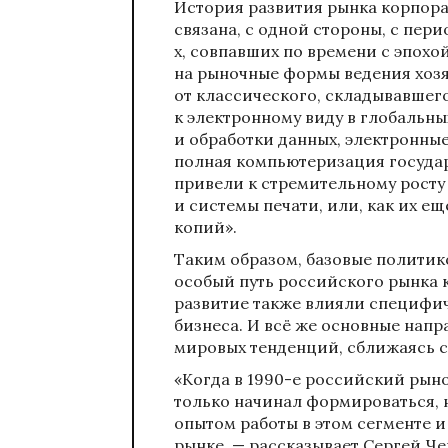
История развития рынка корпора
связана, с одной стороны, с пер
х, совпавших по времени с эпох
на рыночные формы ведения хозяй
от классического, складывавшег
к электронному виду в глобальн
и обработки данных, электронны
полная компьютеризация госуда
привели к стремительному росту 
и системы печати, или, как их ещ
копий».
Таким образом, базовые полити
особый путь российского рынка 
развитие также влияли специфич
бизнеса. И всё же основные напр
мировых тенденций, сближаясь 
«Когда в 1990-е российский рын
только начинал формироваться, 
опытом работы в этом сегменте 
рынке, — рассказывает Сергей Ч