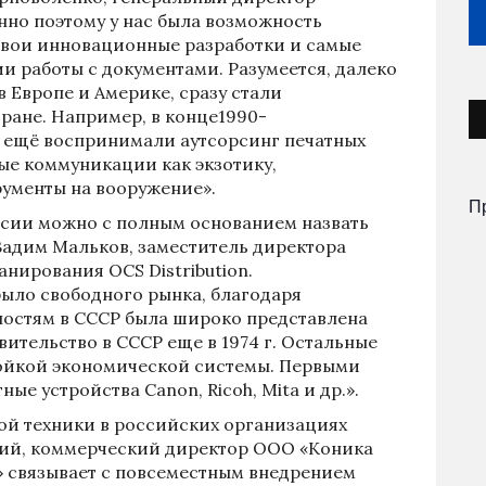
нно поэтому у нас была возможность
свои инновационные разработки и самые
и работы с документами. Разумеется, далеко
в Европе и Америке, сразу стали
ране. Например, в конце1990-
сё ещё воспринимали аутсорсинг печатных
е коммуникации как экзотику,
рументы на вооружение».
П
ссии можно с полным основанием назвать
Вадим Мальков, заместитель директора
анирования OCS Distribution.
было свободного рынка, благодаря
остям в СССР была широко представлена
вительство в СССР еще в 1974 г. Остальные
ройкой экономической системы. Первыми
ые устройства Canon, Ricoh, Mita и др.».
ой техники в российских организациях
кий, коммерческий директор ООО «Коника
 связывает с повсеместным внедрением