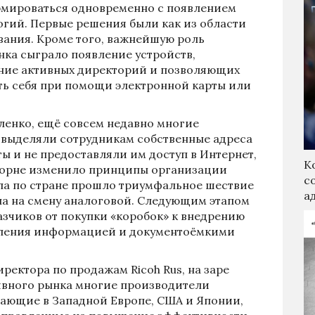
рмироваться одновременно с появлением
огий. Первые решения были как из области
ования. Кроме того, важнейшую роль
нка сыграло появление устройств,
ние активных директорий и позволяющих
ь себя при помощи электронной карты или
енко, ещё совсем недавно многие
 выделяли сотрудникам собственные адреса
ы и не предоставляли им доступ в Интернет,
К
 корне изменило принципы организации
с
ла по стране прошло триумфальное шествие
а
а на смену аналоговой. Следующим этапом
азчиков от покупки «коробок» к внедрению
вления информацией и документоёмкими
ектора по продажам Ricoh Rus, на заре
ивного рынка многие производители
тающие в Западной Европе, США и Японии,