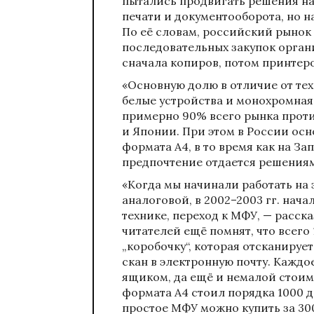
пытались продвигать решения н
печати и документооборота, но н
По её словам, российский рынок
последовательных закупок орга
сначала копиров, потом принтеро
«Основную долю в отличие от тех
белые устройства и монохромная 
примерно 90% всего рынка проти
и Японии. При этом в России ос
формата А4, в то время как на За
предпочтение отдается решениям
«Когда мы начинали работать на 
аналоговой, в 2002–2003 гг. нач
технике, переход к МФУ, — расск
читателей ещё помнят, что всего 
„коробочку“, которая отсканируе
скан в электронную почту. Кажд
ящиком, да ещё и немалой стоим
формата А4 стоил порядка 1000 до
простое МФУ можно купить за 300