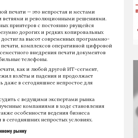
й печати — это непростая и местами
ми ветвями и революционными решениями.
ных принтеров с постоянно рвущейся
безумно дорогих и редких копировальных
ь достигла высот современных программно-
 печати, комплексов оперативной цифровой
семестного внедрения печати документов
обильные телефоны.
ечати, как и любой другой ИТ-сегмент,
ежил взлёты и падения и продолжает
ь даже в сегодняшнее непростое для
бсудить с ведущими экспертами рынка
лученные компаниями в ходе становления
также особенности ведения бизнеса
и в сегодняшних непростых условиях.
анному рынку