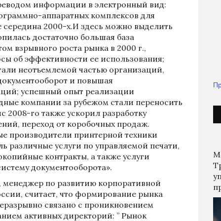
реводом информации в электронный вид:
рограммно-аппаратных комплексов для
е середина 2000-х.И здесь можно выделить
опилась достаточно большая база
ом взрывного роста рынка в 2000 г.,
осы об эффективности ее использования;
тали неотъемлемой частью организаций,
 документооборот и повышая
Пр
аций; успешный опыт реализации
ные компании за рубежом стали переносить
ис 2008-го также ускорил разработку
ний, переход от коробочных продаж.
вные производители принтерной техники
ь различные услуги по управляемой печати,
М
окопийные контракты, а также услуги
Т
истему документооборота».
у
, менеджер по развитию корпоративной
п
оссии, считает, что формирование рынка
неразрывно связано с проникновением
анием активных директорий: ” Рынок