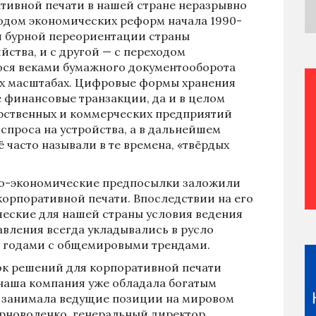
тивной печати в нашей стране неразрывно
иодом экономических реформ начала 1990-
ой бурной переориентации страны
ства, и с другой — с переходом
ося веками бумажного документооборота
ых масштабах. Цифровые формы хранения
е финансовые транзакции, да и в целом
рственных и коммерческих предприятий
спроса на устройства, а в дальнейшем
ё часто называли в те времена, «твёрдых
ко-экономические предпосылки заложили
корпоративной печати. Впоследствии на его
еские для нашей страны условия ведения
авления всегда укладывались в русло
с годами с общемировыми трендами.
ок решений для корпоративной печати
наша компания уже обладала богатым
и занимала ведущие позиции на мировом
ерноволенко, генеральный директор