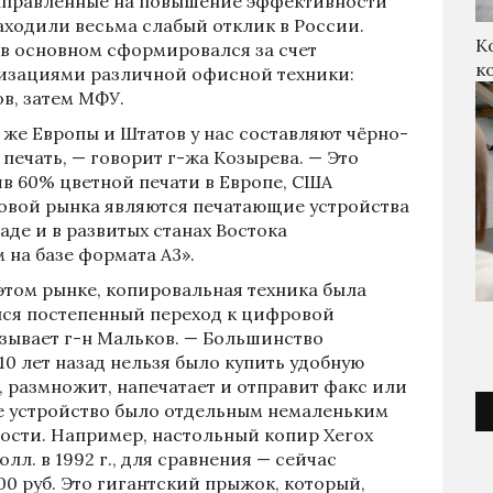
аправленные на повышение эффективности
аходили весьма слабый отклик в России.
К
 в основном сформировался за счет
к
низациями различной офисной техники:
в, затем МФУ.
 же Европы и Штатов у нас составляют чёрно-
печать, — говорит г-жа Козырева. — Это
в 60% цветной печати в Европе, США
новой рынка являются печатающие устройства
паде и в развитых станах Востока
 на базе формата А3».
этом рынке, копировальная техника была
ался постепенный переход к цифровой
азывает г-н Мальков. — Большинство
10 лет назад нельзя было купить удобную
т, размножит, напечатает и отправит факс или
ое устройство было отдельным немаленьким
ости. Например, настольный копир Xerox
лл. в 1992 г., для сравнения — сейчас
0 руб. Это гигантский прыжок, который,