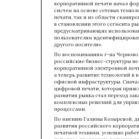
корпоративной печати начал фо
систем на основе сетевых технол
печати, так и из области сканир
в становлении этого сегмента ры
предусматривающих использова
пользователям идентифицироват
другого носителя«.
По воспоминаниям г-на Черновол
российские бизнес-структуры не
корпоративной электронной почт
а теперь развитие технологий в
офисной инфраструктуры. Снача
цифровой печати, которая пришл
развития рынка стал переход зак
комплексных решений для упра
процессами.
По мнению Галины Козыревой, дир
развития российского корпорат
печатной техники, успешно рабо