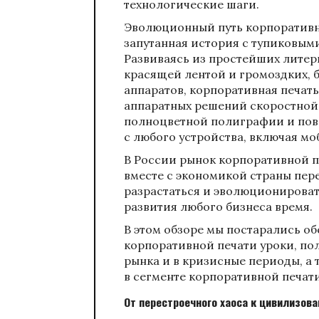
технологические шаги.
Эволюционный путь корпоративно
запутанная история с тупиковы
Развиваясь из простейших литер
красящей лентой и громоздких, 
аппаратов, корпоративная печат
аппаратных решений скоростной
полноцветной полиграфии и пов
с любого устройства, включая м
В России рынок корпоративной п
вместе с экономикой страны пер
разрастаться и эволюционироват
развития любого бизнеса время.
В этом обзоре мы постарались о
корпоративной печати уроки, по
рынка и в кризисные периоды, а 
в сегменте корпоративной печат
От перестроечного хаоса к цивилизов