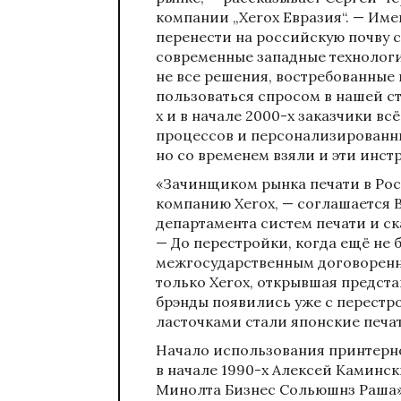
компании „Xerox Евразия“. — Име
перенести на российскую почву 
современные западные технологи
не все решения, востребованные 
пользоваться спросом в нашей ст
х и в начале 2000-х заказчики в
процессов и персонализированны
но со временем взяли и эти инст
«Зачинщиком рынка печати в Ро
компанию Xerox, — соглашается 
департамента систем печати и ск
— До перестройки, когда ещё не 
межгосударственным договоренн
только Xerox, открывшая предста
брэнды появились уже с перест
ласточками стали японские печатн
Начало использования принтерн
в начале 1990-х Алексей Каминс
Минолта Бизнес Сольюшнз Раша»