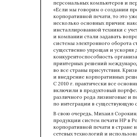
персональных компьютеров и пе
«Если мы говорим о создании п
корпоративной печати, то это уж
несколько основных причин: нак
инсталлированной техники с учет
и компании стали задавать вопр
системы электронного оборота с
существенно упрощая и ускоряя
конкурентоспособность организ
принтерных решений международ
во все страны присутствия. Криз
и внедрение корпоративных реше
С 2010 г. практически все осно
включили в продуктовый портфел
различного рода лизинговые и п
по интеграции в существующую с
В свою очередь, Михаил Сорокин
продукции систем печати HP в Р
корпоративной печати в стране 
сетевых технологий и использов