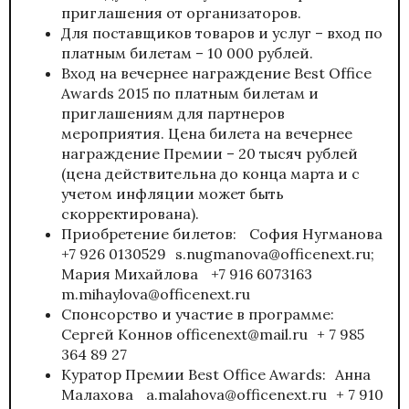
приглашения от организаторов.
Для поставщиков товаров и услуг – вход по
платным билетам – 10 000 рублей.
Вход на вечернее награждение Best Office
Awards 2015 по платным билетам и
приглашениям для партнеров
мероприятия. Цена билета на вечернее
награждение Премии – 20 тысяч рублей
(цена действительна до конца марта и с
учетом инфляции может быть
скорректирована).
Приобретение билетов: София Нугманова
+7 926 0130529 s.nugmanova@officenext.ru;
Мария Михайлова +7 916 6073163
m.mihaylova@officenext.ru
Спонсорство и участие в программе:
Сергей Коннов officenext@mail.ru + 7 985
364 89 27
Куратор Премии Best Office Awards: Анна
Малахова a.malahova@officenext.ru + 7 910