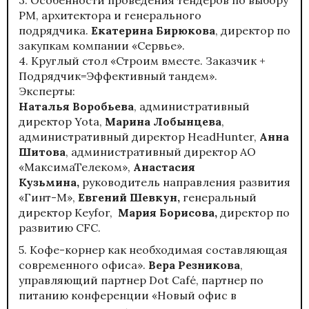
PM, архитектора и генерального
подрядчика.
Екатерина Бирюкова
, директор по
закупкам компании «Сервье».
4. Круглый стол «Строим вместе. Заказчик +
Подрядчик=Эффективный тандем».
Эксперты:
Наталья Воробьева
, административный
директор Yota,
Марина Лобынцева
,
административный директор HeadHunter,
Анна
Шитова
, административный директор АО
«МаксимаТелеком»,
Анастасия
Кузьмина,
руководитель направления развития
«Гинт-М»,
Евгений Шевкун,
генеральный
директор Keyfor,
Мария Борисова,
директор по
развитию СFC.
5. Кофе-корнер как необходимая составляющая
современного офиса».
Вера Резникова
,
управляющий партнер Dot Café, партнер по
питанию конференции «Новый офис в