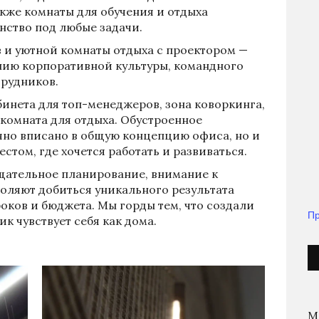
акже комнаты для обучения и отдыха
нство под любые задачи.
в и уютной комнаты отдыха с проектором —
нию корпоративной культуры, командного
трудников.
бинета для топ-менеджеров, зона коворкинга,
и комната для отдыха. Обустроенное
чно вписано в общую концепцию офиса, но и
стом, где хочется работать и развиваться.
тщательное планирование, внимание к
воляют добиться уникального результата
оков и бюджета. Мы горды тем, что создали
Пр
к чувствует себя как дома.
М