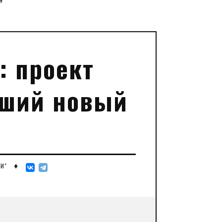
”
: проект
чший новый
♦
И"