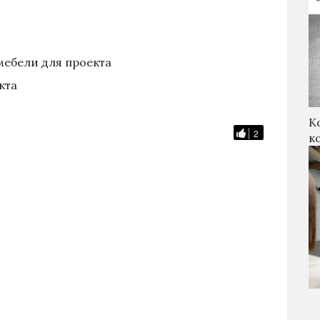
ебели для проекта
кта
К
2
к