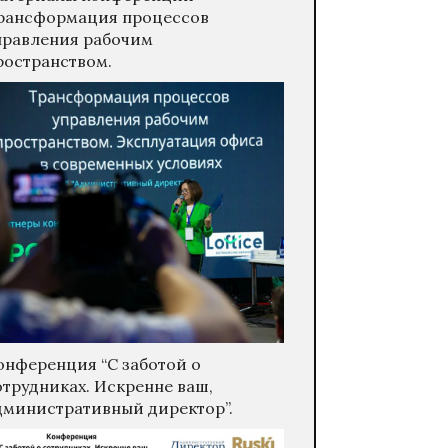
рансформация процессов
правления рабочим
ространством.
онференция “С заботой о
отрудниках. Искренне ваш,
дминистративный директор”.