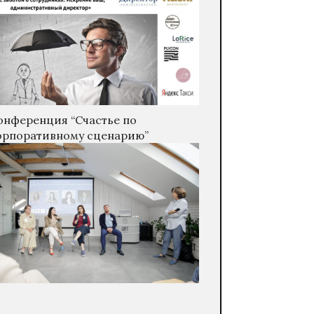
онференция “Счастье по
орпоративному сценарию”