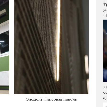
Т
у
п
К
с
а
Элемент: гипсовая панель