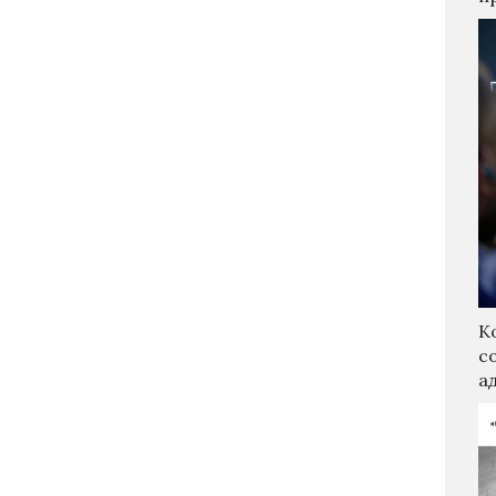
К
с
а