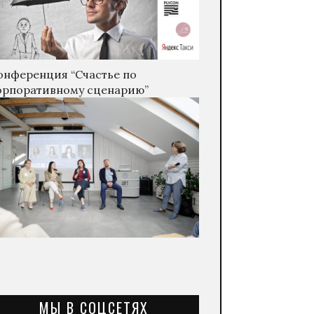
онференция “Счастье по
орпоративному сценарию”
МЫ В СОЦСЕТЯХ