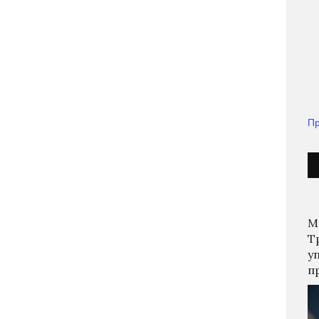
Пр
М
Т
у
п