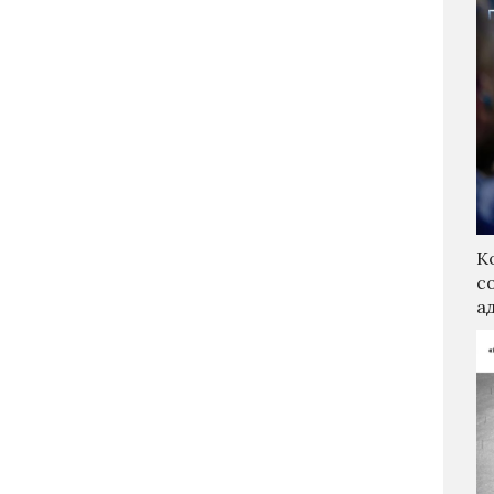
К
с
а