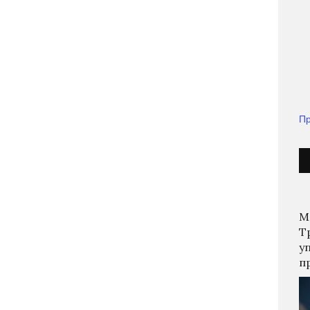
Пр
М
Т
у
п