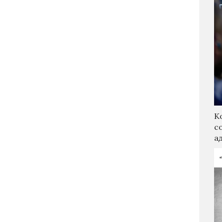
К
с
а