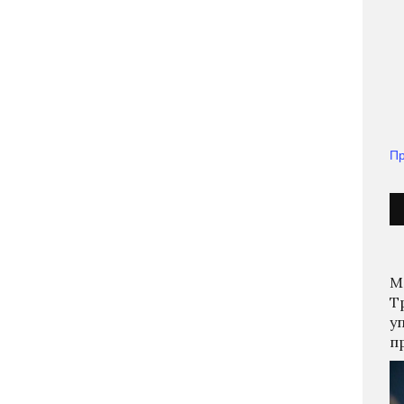
Пр
М
Т
у
п