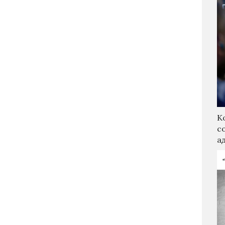
К
с
а