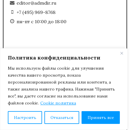
editor@admdir.ru
+7 (495) 969-8768
пн-пт с 10:00 до 18:00
(С) Полное или частичное копирование любых
Политика конфиденциальности
материалов сайта возможно только с
письменного разрешения редакции журнала
Мы используем файлы cookie для улучшения
«Административный директор».
качества вашего просмотра, показа
персонализированной рекламы или контента, а
также анализа нашего трафика. Нажимая "Принять
все", вы даете согласие на использование нами
файлов cookie.
Cookie политика
Настроить
Отказаться
Принять все
Политика