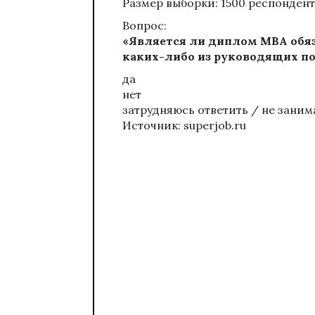
Размер выборки: 1500 респонден
Вопрос:
«Является ли диплом MBA обя
каких-либо из руководящих по
да
нет
затрудняюсь ответить / не зани
Источник: superjob.ru