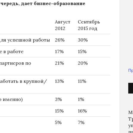
очередь, дает бизнес-образование
Август
Сентябрь
2012
2015 год
для успешной работы
26%
30%
 в работе
17%
15%
 партнеров по
21%
20%
Пр
аботать в крупной/
13%
11%
о именно)
3%
1%
15%
16%
М
Т
5%
7%
у
п