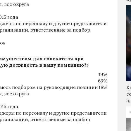
, все округа
015 года
джеры по персоналу и другие представители
рганизаций, ответственные за подбор
тов
имуществом для соискателя при
щую должность в вашу компанию?»
19%
63%
маюсь подбором на руководящие позиции
18%
К
, все округа
с
а
015 года
джеры по персоналу и другие представители
рганизаций, ответственные за подбор