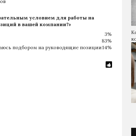
тов
зательным условием для работы на
зиций в вашей компании?»
К
3%
к
83%
маюсь подбором на руководящие позиции
14%