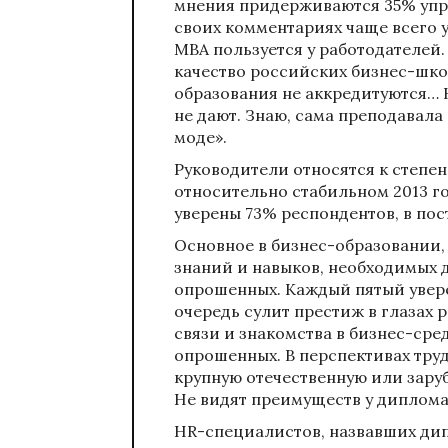
мнения придерживаются 35% упр
своих комментариях чаще всего 
МВА пользуется у работодателей
качество российских бизнес-шко
образования не аккредитуются… 
не дают. Знаю, сама преподавала
моде».
Руководители относятся к степен
относительно стабильном 2013 г
уверены 73% респондентов, в по
Основное в бизнес-образовании,
знаний и навыков, необходимых 
опрошенных. Каждый пятый увере
очередь сулит престиж в глазах 
связи и знакомства в бизнес-ср
опрошенных. В перспективах тру
крупную отечественную или зар
Не видят преимуществ у диплома
HR-специалистов, назвавших ди