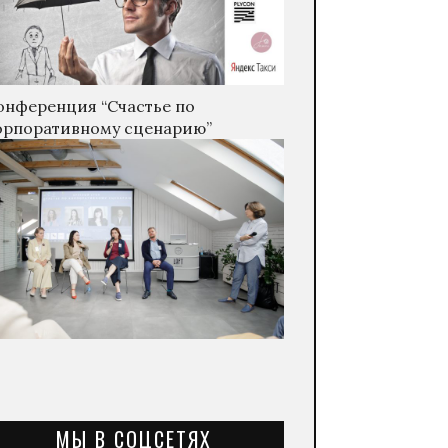
онференция “Счастье по
орпоративному сценарию”
МЫ В СОЦСЕТЯХ