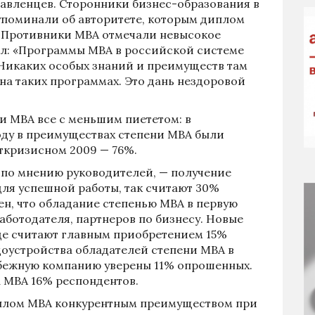
авленцев. Сторонники бизнес-образования в
упоминали об авторитете, которым диплом
. Противники МВА отмечали невысокое
л: «Программы MBA в российской системе
Никаких особых знаний и преимуществ там
 на таких программах. Это дань нездоровой
и МВА все с меньшим пиететом: в
оду в преимуществах степени МВА были
сткризисном 2009 — 76%.
 по мнению руководителей, — получение
для успешной работы, так считают 30%
н, что обладание степенью МВА в первую
работодателя, партнеров по бизнесу. Новые
еде считают главным приобретением 15%
доустройства обладателей степени МВА в
убежную компанию уверены 11% опрошенных.
 МВА 16% респондентов.
плом МВА конкурентным преимуществом при