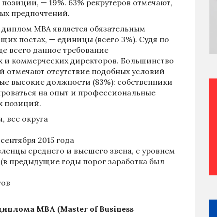
 позиции, — 19%. 63% рекрутеров отмечают,
ных предпочтений.
 диплом МВА является обязательным
щих постах, — единицы (всего 3%). Судя по
е всего данное требование
х и коммерческих директоров. Большинство
й отмечают отсутствие подобных условий
мые высокие должности (83%): собственники
роваться на опыт и профессиональные
х позиций.
, все округа
 сентября 2015 года
ленцы среднего и высшего звена, с уровнем
е (в предыдущие годы порог заработка был
тов
диплома MBA (Master of Business