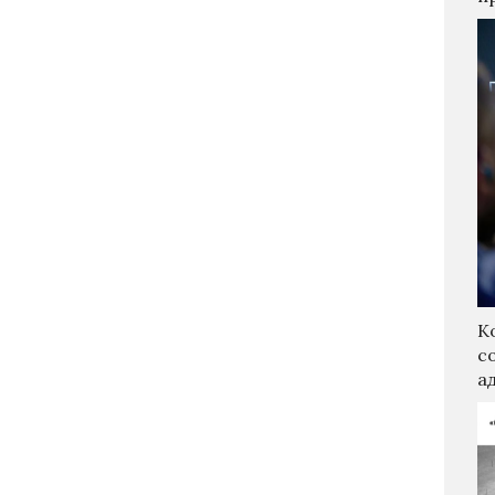
К
с
а