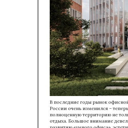
В последние годы рынок офисно
России очень изменился – тепер
полноценную территорию не тольк
отдыха. Большое внимание девел
развитию «умного офиса», эстети