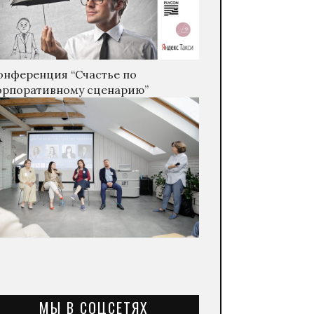
онференция “Счастье по
орпоративному сценарию”
МЫ В СОЦСЕТЯХ