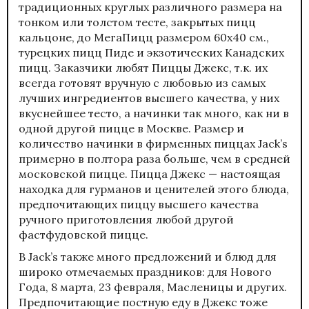
традиционных круглых различного размера на
тонком или толстом тесте, закрытых пицц
кальцоне, до МегаПицц размером 60х40 см.,
турецких пицц Пиде и экзотических Канадских
пицц. Заказчики любят Пиццы Джекс, т.к. их
всегда готовят вручную с любовью из самых
лучших ингредиентов высшего качества, у них
вкуснейшее тесто, а начинки так много, как ни в
одной другой пицце в Москве. Размер и
количество начинки в фирменных пиццах Jack’s
примерно в полтора раза больше, чем в средней
московской пицце.
Пицца Джекс
— настоящая
находка для гурманов и ценителей этого блюда,
предпочитающих пиццу высшего качества
ручного приготовления любой другой
фастфудовской пицце.
В Jack’s также много предложений и блюд для
широко отмечаемых праздников: для Нового
Года, 8 марта, 23 февраля, Масленицы и других.
Предпочитающие
постную
еду в Джекс тоже