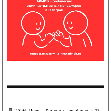
119146, Москва, Комсомольский пр-т, д. 28,