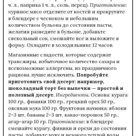
ч. л., паприка 1 ч. л., соль, перец).
Приготовление
:
к
уриное мясо отделите от костей и прокрутите
в блендере с чесноком и небольшим
количеством бульона до состояния пасты,
желатин разведите в бульоне, добавьте
свекольный сок, смешайте все и выложите в
форму. Охладите в холодильнике 12 часов.
Магазинные сладости, которые содержат
трансжиры, избыточное количество сахара и
всевозможные аллергены, из праздничного
рациона лучше исключить.
Попробуйте
приготовить свой десерт: например,
шоколадный торт без выпечки — простой и
полезный десерт.
Ингредиенты.
Основа: курага
100 гр., финики 100 гр., грецкий орех 50 гр.,
овсяная мука 100 гр. Фруктовая начинка: яблоки
2–3 шт, бананы 2–3 шт, какао-порошок 50 гр.,
агар-агар 10 гр.
Приготовление:
в блендере
смешайте курагу, финики и орехи до состояния
пасты, добавьте муку и немного теплой воды,