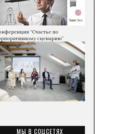
онференция “Счастье по
орпоративному сценарию”
МЫ В СОЦСЕТЯХ