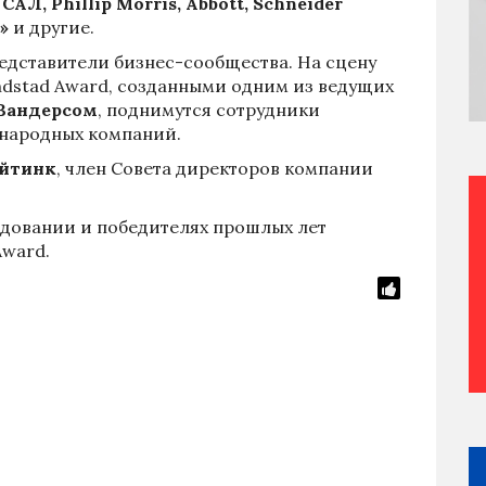
АЛ, Phillip Morris,
Abbott
, Schneider
»
и другие.
дставители бизнес-сообщества. На сцену
andstad Award, созданными одним из ведущих
Вандерсом
, поднимутся сотрудники
народных компаний.
ойтинк
, член Совета директоров компании
довании и победителях прошлых лет
Award
.