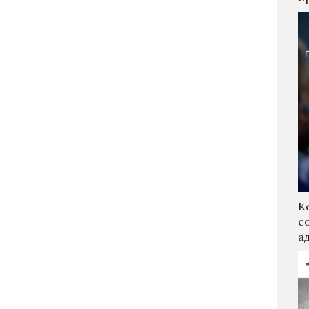
К
с
а