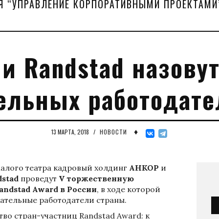
Я “УПРАВЛЕНИЕ КОРПОРАТИВНЫМИ ПРОЕКТАМИ
и Randstad назову
ельных работодате
♦
13 МАРТА, 2018
/
НОВОСТИ
Малого театра кадровый холдинг
АНКОР
и
stad
проведут
V
торжественную
ndstad Award в России
, в ходе которой
ательные работодатели страны.
тво стран-участниц Randstad Award: к