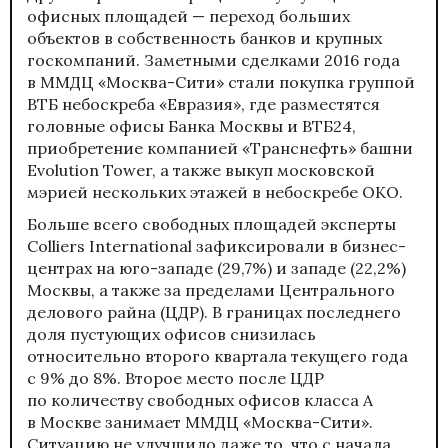
офисных площадей — переход больших
объектов в собственность банков и крупных
госкомпаний. Заметными сделками 2016 года
в ММДЦ «Москва-Сити» стали покупка группой
ВТБ небоскреба «Евразия», где разместятся
головные офисы Банка Москвы и ВТБ24,
приобретение компанией «Транснефть» башни
Evolution Tower, а также выкуп московской
мэрией нескольких этажей в небоскребе ОКО.
Больше всего свободных площадей эксперты
Colliers International зафиксировали в бизнес-
центрах на юго-западе (29,7%) и западе (22,2%)
Москвы, а также за пределами Центрального
делового райна (ЦДР). В границах последнего
доля пустующих офисов снизилась
относительно второго квартала текущего года
с 9% до 8%. Второе место после ЦДР
по количеству свободных офисов класса А
в Москве занимает ММДЦ «Москва-Сити».
Ситуацию не улучшило даже то, что с начала